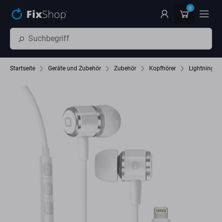
Zum Hauptinhalt springen
0
Startseite
Geräte und Zubehör
Zubehör
Kopfhörer
Lightning