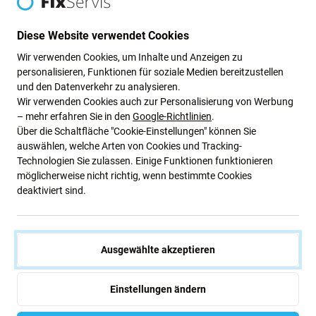
Diese Website verwendet Cookies
Wir verwenden Cookies, um Inhalte und Anzeigen zu
personalisieren, Funktionen für soziale Medien bereitzustellen
Beschreibung und Spezifikation
Versand und Rückgabe
Bewertunge
und den Datenverkehr zu analysieren.
Wir verwenden Cookies auch zur Personalisierung von Werbung
– mehr erfahren Sie in den
Google-Richtlinien
.
Über die Schaltfläche "Cookie-Einstellungen" können Sie
auswählen, welche Arten von Cookies und Tracking-
Technologien Sie zulassen. Einige Funktionen funktionieren
SBS Mobile Kopfhörer mit Mikrofon
möglicherweise nicht richtig, wenn bestimmte Cookies
deaktiviert sind.
Hochwertige Kopfhörer mit Lightning MFI-Anschluss
sorgen für ein unvergessliches Musikerlebnis. Die
Kopfhörer zeichnen sich durch klaren Klang, detaillierte
Ausgewählte akzeptieren
Höhen und kräftige Bässe aus. Sie sind mit einem
integrierten Mikrofon, Tasten zur Tonsteuerung und einer
Einstellungen ändern
Rufannahme-/Beendigungstaste ausgestattet, sodass sie
nicht nur zum Musikhören, sondern auch als vollwertige