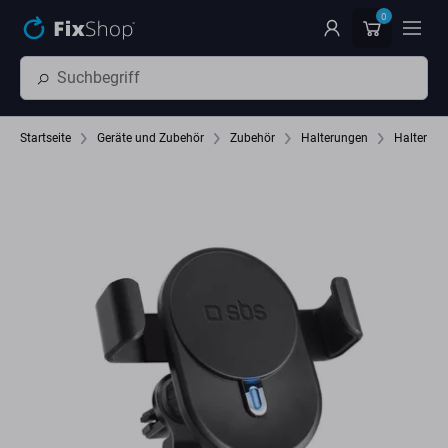
Zum Hauptinhalt springen
0
Startseite
Geräte und Zubehör
Zubehör
Halterungen
Halter für