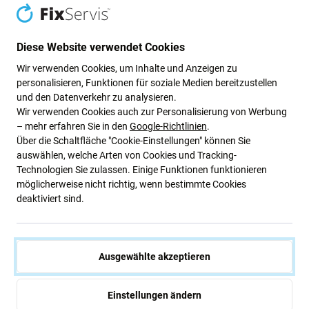
Diese Website verwendet Cookies
Beschreibung und Spezifikation
Versand und Rückgabe
Wir verwenden Cookies, um Inhalte und Anzeigen zu
personalisieren, Funktionen für soziale Medien bereitzustellen
und den Datenverkehr zu analysieren.
SBS – Kfz-Halterung mit
Wir verwenden Cookies auch zur Personalisierung von Werbung
Schwerkraftsystem und kabelloser
– mehr erfahren Sie in den
Google-Richtlinien
.
Über die Schaltfläche "Cookie-Einstellungen" können Sie
Ladefunktion, 10 W, Schwarz
auswählen, welche Arten von Cookies und Tracking-
Technologien Sie zulassen. Einige Funktionen funktionieren
möglicherweise nicht richtig, wenn bestimmte Cookies
Die
SBS Gravity Autohalterung
mit
10-W-Wireless-
deaktiviert sind.
Ladefunktion
ermöglicht
eine sichere und
unkomplizierte Smartphone-Befestigung
. Der
Schwerkraftmechanismus
passt sich automatisch der
Größe Ihres Smartphones an und sorgt so für
festen Halt
Ausgewählte akzeptieren
ohne Klemmen oder Magnete. Das
kabellose Ladepad
ermöglicht
schnelles und effizientes Laden
während der
Einstellungen ändern
Fahrt.