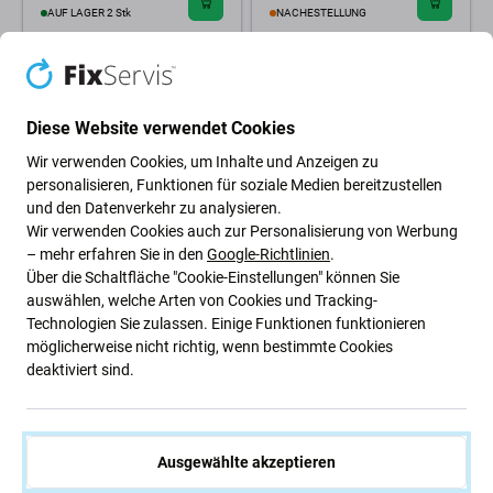
AUF LAGER 2 Stk
NACHESTELLUNG
Diese Website verwendet Cookies
Wir verwenden Cookies, um Inhalte und Anzeigen zu
personalisieren, Funktionen für soziale Medien bereitzustellen
und den Datenverkehr zu analysieren.
Wir verwenden Cookies auch zur Personalisierung von Werbung
– mehr erfahren Sie in den
Google-Richtlinien
.
Über die Schaltfläche "Cookie-Einstellungen" können Sie
FixPremium
FixPremium
FixPremium - Halterung für
FixPremium - Halterung für
auswählen, welche Arten von Cookies und Tracking-
Fahrrad/Motorrad für GoPro,
GoPro mit Saugnapf, schwarz
Technologien Sie zulassen. Einige Funktionen funktionieren
schwarz
möglicherweise nicht richtig, wenn bestimmte Cookies
4,82 €
5,79 €
deaktiviert sind.
NACHESTELLUNG
NACHESTELLUNG
Ausgewählte akzeptieren