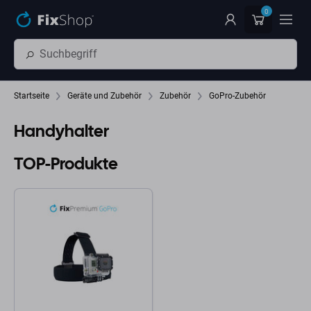
Zum Hauptinhalt springen
0
Startseite
Geräte und Zubehör
Zubehör
GoPro-Zubehör
Handyhalter
TOP-Produkte