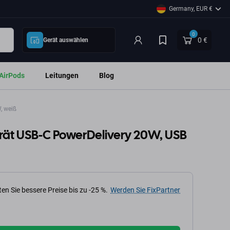
Germany, EUR €
0
0 €
Gerät auswählen
AirPods
Leitungen
Blog
, weiß
rät USB-C PowerDelivery 20W, USB
en Sie bessere Preise bis zu -25 %.
Werden Sie FixPartner