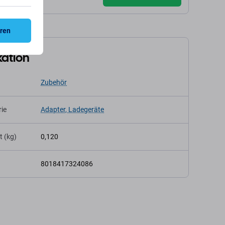
eren
kation
Zubehör
ie
Adapter, Ladegeräte
t (kg)
0,120
8018417324086