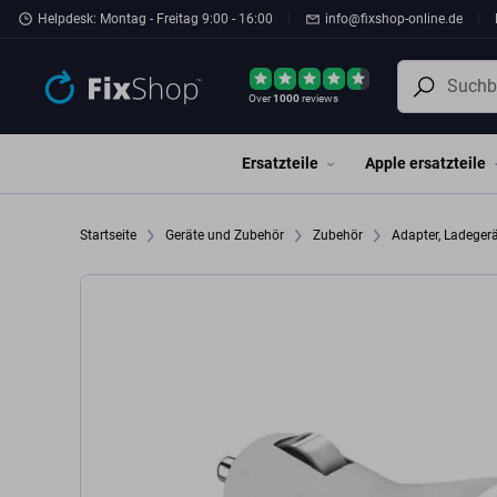
Zum Hauptinhalt springen
Helpdesk: Montag - Freitag 9:00 - 16:00
info@fixshop-online.de
Over
1000
reviews
Ersatzteile
Apple ersatzteile
Startseite
Geräte und Zubehör
Zubehör
Adapter, Ladeger