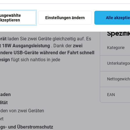
usgewählte
Einstellungen ändern
Alle akzepti
kzeptieren
SB 18 W, weiß
Spezifi
rät
laden Sie zwei Geräte gleichzeitig auf. Es
t 18W Ausgangsleistung
. Dank der
zwei
Kategorie
andere USB-Geräte während der Fahrt schnell
esign
fügt sich nahtlos in jede
Unterkategor
Nettogewich
Laden
EAN
ität
aden von zwei Geräten
rt
ngs- und Überstromschutz