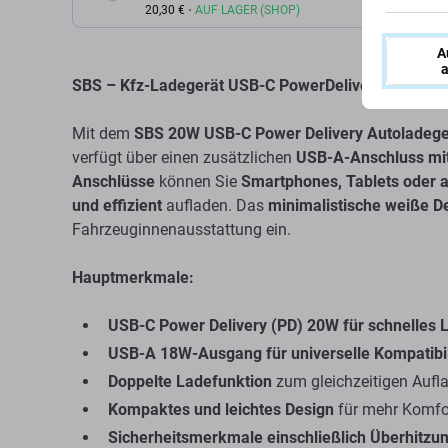
18W, weiß
20,30 €
AUF LAGER (SHOP)
A
a
SBS – Kfz-Ladegerät USB-C PowerDelivery 20 W, U
Mit dem
SBS 20W USB-C Power Delivery Autoladege
verfügt über einen zusätzlichen
USB-A-Anschluss mi
Anschlüsse
können Sie
Smartphones, Tablets oder 
und effizient
aufladen. Das
minimalistische weiße D
Fahrzeuginnenausstattung ein.
Hauptmerkmale:
USB-C Power Delivery (PD) 20W für schnelles 
USB-A 18W-Ausgang für universelle Kompatibil
Doppelte Ladefunktion
zum gleichzeitigen Aufl
Kompaktes und leichtes Design
für mehr Komfo
Sicherheitsmerkmale einschließlich Überhitzu