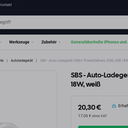
Kontakt
Werkzeuge
Zubehör
Generalüberholte iPhones und 
äte
Autoladegerät
SBS - Auto-Ladegerät USB-C PowerDelivery 20W, USB 18W
SBS - Auto-Ladege
18W, weiß
20,30 €
Erhalt
17,06 €
ohne VAT