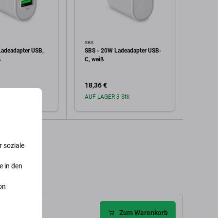
SBS
SBS
adeadapter USB,
SBS - 20W Ladeadapter USB-
SBS -
ß
C, weiß
USB-C
18,36 €
24,17
2 Stk
AUF LAGER 3 Stk
Auf L
den Warenkorb
In den Warenkorb
 soziale
e in den
on
Zum Warenkorb