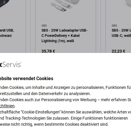
SBS
SBS
erät USB,
SBS - 20W Ladeadapter USB-
SBS - 20W L
schwarz
C PowerDelivery + Kabel
USB-C, wei
Lightning (1m), weiß
35,78 €
22,23 €
AUF LAGER 1 Stk
AUF LAGER 
ebsite verwendet Cookies
arenkorb
In den Warenkorb
In 
nden Cookies, um Inhalte und Anzeigen zu personalisieren, Funktionen für
reitzustellen und den Datenverkehr zu analysieren.
nden Cookies auch zur Personalisierung von Werbung – mehr erfahren Si
chtlinien
.
Schaltfläche "Cookie-Einstellungen" können Sie auswählen, welche Arten v
nd Tracking-Technologien Sie zulassen. Einige Funktionen funktionieren
eise nicht richtig, wenn bestimmte Cookies deaktiviert sind.
Beschreibung und Spezifikation
Versand und Rückgabe