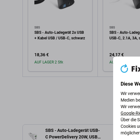
SBS
SBS
SBS - Auto-Ladegerät 2x USB
SBS - Auto-Ladeg
+ Kabel USB / USB-C, schwarz
USB-C, 2.1A, 3A, 
18,36 €
24,17 €
AUF LAGER 2 Stk
AUF LAGER 5 Stk
Diese W
In den Warenkorb
In den W
Wir verwe
Medien be
Wir verwe
Google-Ri
Über die 
Cookies u
SBS - Auto-Ladegerät USB-
möglicherw
C PowerDelivery 20W, USB