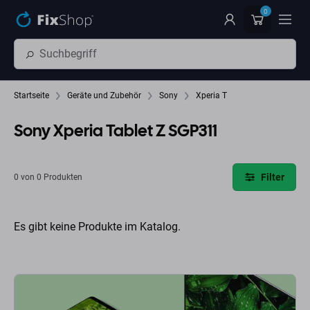
Zum Hauptinhalt springen
0
Startseite
Geräte und Zubehör
Sony
Xperia T
Sony Xperia Tablet Z SGP311
Filter
0 von 0 Produkten
Es gibt keine Produkte im Katalog.