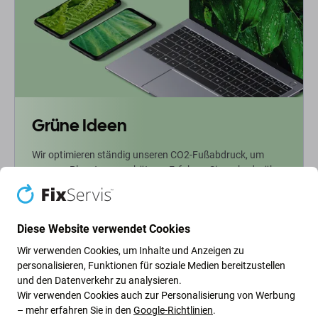
Grüne Ideen
Wir optimieren ständig unseren CO2-Fußabdruck, um
unseren Planeten zu schützen. Erfahren Sie mehr darüber,
wie wir unsere Prozesse anpassen, um unseren
Fußabdruck zu verringern.
Diese Website verwendet Cookies
Weiterlesen
Wir verwenden Cookies, um Inhalte und Anzeigen zu
personalisieren, Funktionen für soziale Medien bereitzustellen
und den Datenverkehr zu analysieren.
Newsletter-Fix
Wir verwenden Cookies auch zur Personalisierung von Werbung
– mehr erfahren Sie in den
Google-Richtlinien
.
Abonnieren Sie den regelmäßigen Newsletter über Rabatte und