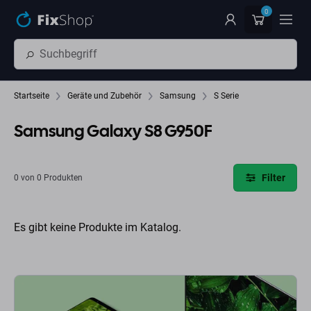
Zum Hauptinhalt springen
0
Startseite
Geräte und Zubehör
Samsung
S Serie
Samsung Galaxy S8 G950F
Filter
0 von 0 Produkten
Es gibt keine Produkte im Katalog.