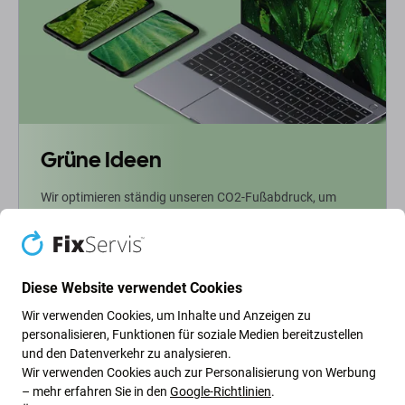
Grüne Ideen
Wir optimieren ständig unseren CO2-Fußabdruck, um
unseren Planeten zu schützen. Erfahren Sie mehr darüber,
wie wir unsere Prozesse anpassen, um unseren
Fußabdruck zu verringern.
Diese Website verwendet Cookies
Weiterlesen
Wir verwenden Cookies, um Inhalte und Anzeigen zu
personalisieren, Funktionen für soziale Medien bereitzustellen
und den Datenverkehr zu analysieren.
Newsletter-Fix
Wir verwenden Cookies auch zur Personalisierung von Werbung
– mehr erfahren Sie in den
Google-Richtlinien
.
Abonnieren Sie den regelmäßigen Newsletter über Rabatte und