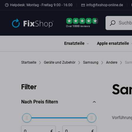
Zum Hauptinhalt springen
Helpdesk: Montag - Freitag 9:00 - 16:00
info@fixshop-online.de
Over
1000
reviews
Ersatzteile
Apple ersatzteile
Startseite
Geräte und Zubehör
Samsung
Andere
Sams
Sa
Filter
Nach Preis filtern
Vorführun
-
€
€