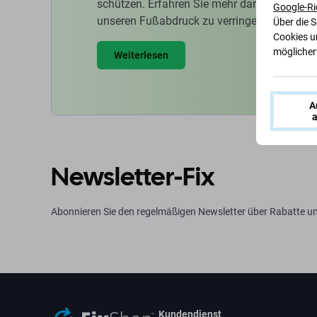
schützen. Erfahren Sie mehr darüber, wie w
Google-Ri
unseren Fußabdruck zu verringern.
Über die 
Cookies u
möglicherw
Weiterlesen
A
a
Newsletter-Fix
Abonnieren Sie den regelmäßigen Newsletter über Rabatte u
Kundendienst