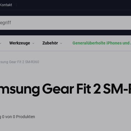
Kontakt
Werkzeuge
Zubehör
Generalüberholte iPhones und 
ung Gear Fit 2 SM-R360
msung Gear Fit 2 SM
g
0 von 0 Produkten