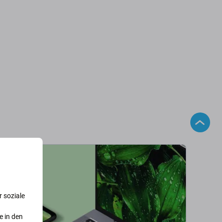
 soziale
e in den