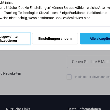
ir unsere Prozesse anpassen, um
chtlinien
.
Schaltfläche "Cookie-Einstellungen" können Sie auswählen, welche Arten v
nd Tracking-Technologien Sie zulassen. Einige Funktionen funktionieren
eise nicht richtig, wenn bestimmte Cookies deaktiviert sind.
usgewählte
Einstellungen ändern
Alle akzepti
kzeptieren
nd Neuigkeiten
Ich bin damit einverstanden
Nützliche Links
Bestellinformationen