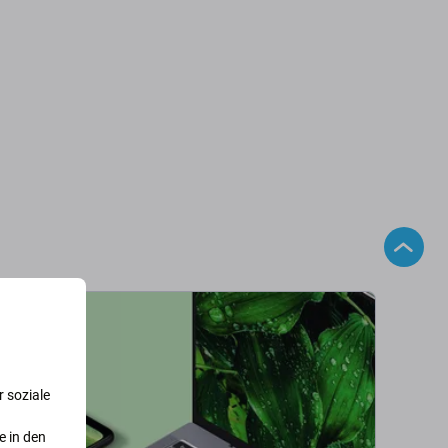
 soziale
e in den