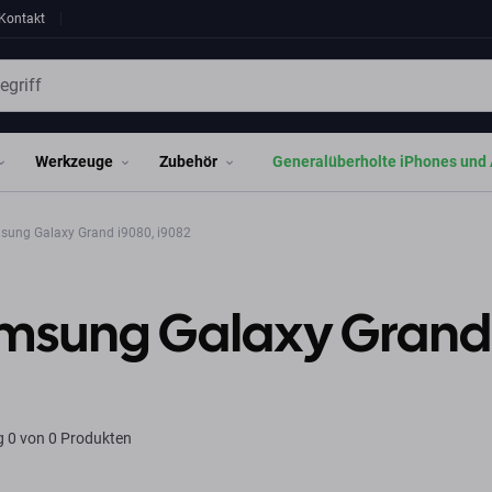
Kontakt
Werkzeuge
Zubehör
Generalüberholte iPhones und 
ung Galaxy Grand i9080, i9082
msung Galaxy Grand 
g
0 von 0 Produkten