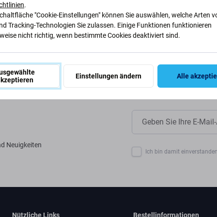
ir unsere Prozesse anpassen, um
chtlinien
.
Schaltfläche "Cookie-Einstellungen" können Sie auswählen, welche Arten v
nd Tracking-Technologien Sie zulassen. Einige Funktionen funktionieren
eise nicht richtig, wenn bestimmte Cookies deaktiviert sind.
usgewählte
Einstellungen ändern
Alle akzepti
kzeptieren
nd Neuigkeiten
Ich bin damit einverstanden
Nützliche Links
Bestellinformationen