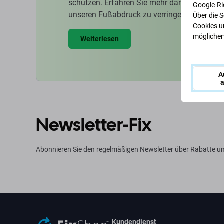
schützen. Erfahren Sie mehr darüber, wie w
Google-Ri
unseren Fußabdruck zu verringern.
Über die 
Cookies u
möglicherw
Weiterlesen
A
a
Newsletter-Fix
Abonnieren Sie den regelmäßigen Newsletter über Rabatte u
Kundendienst