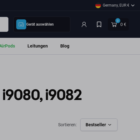
Germany, EUR €
0
0 €
Gerät auswählen
AirPods
Leitungen
Blog
i9080, i9082
Sortieren:
Bestseller