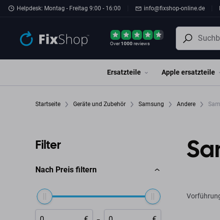
Zum Hauptinhalt springen
Helpdesk: Montag - Freitag 9:00 - 16:00
info@fixshop-online.de
Over
1000
reviews
Ersatzteile
Apple ersatzteile
Startseite
Geräte und Zubehör
Samsung
Andere
Sams
Sa
Filter
Nach Preis filtern
Vorführun
-
€
€