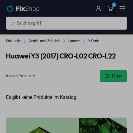
Zum Hauptinhalt springen
0
Startseite
Geräte und Zubehör
Huawei
Y Serie
Huawei Y3 (2017) CRO-L02 CRO-L22
Filter
0 von 0 Produkten
Es gibt keine Produkte im Katalog.