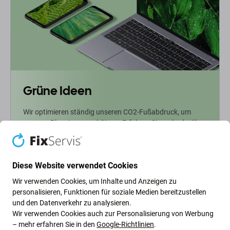
Grüne Ideen
Wir optimieren ständig unseren CO2-Fußabdruck, um
unseren Planeten zu schützen. Erfahren Sie mehr darüber,
wie wir unsere Prozesse anpassen, um unseren
Fußabdruck zu verringern.
Diese Website verwendet Cookies
Weiterlesen
Wir verwenden Cookies, um Inhalte und Anzeigen zu
personalisieren, Funktionen für soziale Medien bereitzustellen
und den Datenverkehr zu analysieren.
Newsletter-Fix
Wir verwenden Cookies auch zur Personalisierung von Werbung
– mehr erfahren Sie in den
Google-Richtlinien
.
Abonnieren Sie den regelmäßigen Newsletter über Rabatte und