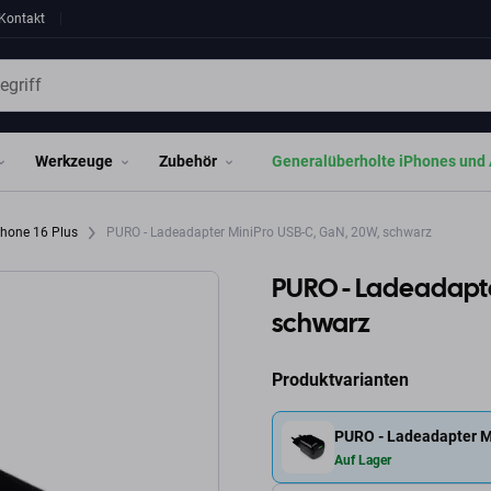
Kontakt
Werkzeuge
Zubehör
Generalüberholte iPhones und 
Phone 16 Plus
PURO - Ladeadapter MiniPro USB-C, GaN, 20W, schwarz
PURO - Ladeadapte
schwarz
Produktvarianten
PURO - Ladeadapter M
Auf Lager