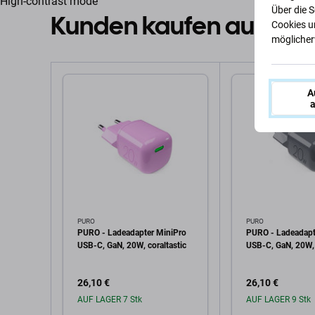
High-contrast mode
Über die 
Kunden kaufen auch
Cookies u
möglicherw
A
a
PURO
PURO
PURO - Ladeadapter MiniPro
PURO - Ladeadapt
USB-C, GaN, 20W, coraltastic
USB-C, GaN, 20W, 
26,10 €
26,10 €
AUF LAGER 7 Stk
AUF LAGER 9 Stk