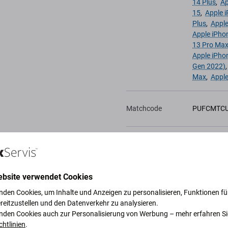
14 Plus
,
Ap
15
,
Apple 
Plus
,
Apple
Apple iPho
13 Pro Ma
Apple iPho
Gen 2022)
Max
,
Apple
Matchcode
PUFCMTC
Artikel
11003008
ebsite verwendet Cookies
Zur Wunschliste
hinzufügen
nden Cookies, um Inhalte und Anzeigen zu personalisieren, Funktionen für
reitzustellen und den Datenverkehr zu analysieren.
nden Cookies auch zur Personalisierung von Werbung – mehr erfahren Si
chtlinien
.