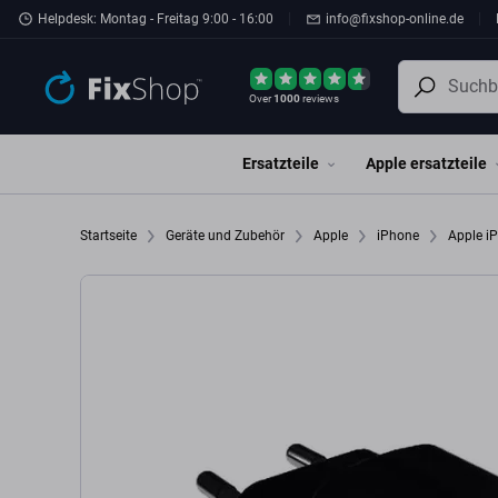
Zum Hauptinhalt springen
Helpdesk: Montag - Freitag 9:00 - 16:00
info@fixshop-online.de
Over
1000
reviews
Ersatzteile
Apple ersatzteile
Startseite
Geräte und Zubehör
Apple
iPhone
Apple i