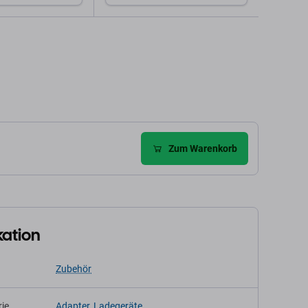
den Warenkorb
In den Warenkorb
Zum Warenkorb
kation
Zubehör
ie
Adapter, Ladegeräte