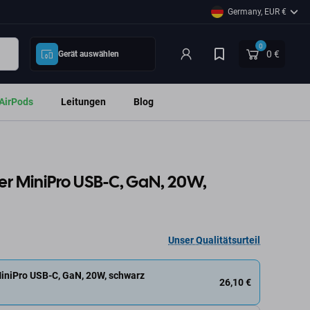
Germany, EUR €
0
0 €
Gerät auswählen
AirPods
Leitungen
Blog
r MiniPro USB-C, GaN, 20W,
Unser Qualitätsurteil
iniPro USB-C, GaN, 20W, schwarz
26,10 €