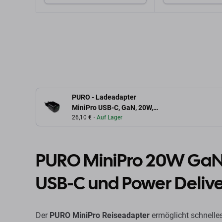
In den Warenkorb
In den W
PURO - Ladeadapter
MiniPro USB-C, GaN, 20W,
schwarz
26,10 €
Auf Lager
PURO MiniPro 20W GaN 
USB-C und Power Deliv
Der
PURO MiniPro Reiseadapter
ermöglicht schnelles