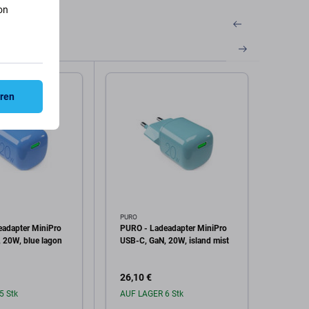
on
eren
PURO
PURO
adapter MiniPro
PURO - Ladeadapter MiniPro
PURO 
 20W, blue lagon
USB-C, GaN, 20W, island mist
2x US
26,10 €
34,81
5 Stk
AUF LAGER 6 Stk
Auf L