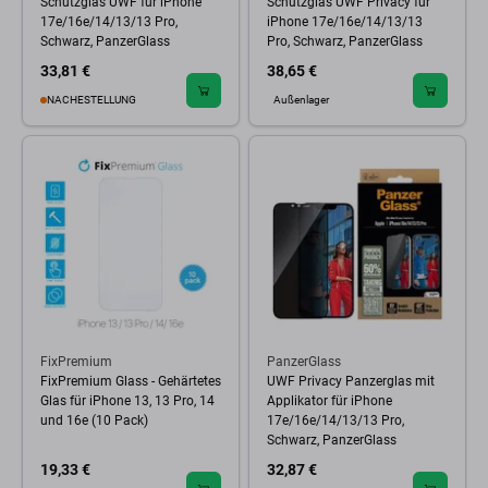
Schutzglas UWF für iPhone
Schutzglas UWF Privacy für
17e/16e/14/13/13 Pro,
iPhone 17e/16e/14/13/13
Schwarz, PanzerGlass
Pro, Schwarz, PanzerGlass
33,81 €
38,65 €
NACHESTELLUNG
Außenlager
FixPremium
PanzerGlass
FixPremium Glass - Gehärtetes
UWF Privacy Panzerglas mit
Glas für iPhone 13, 13 Pro, 14
Applikator für iPhone
und 16e (10 Pack)
17e/16e/14/13/13 Pro,
Schwarz, PanzerGlass
19,33 €
32,87 €