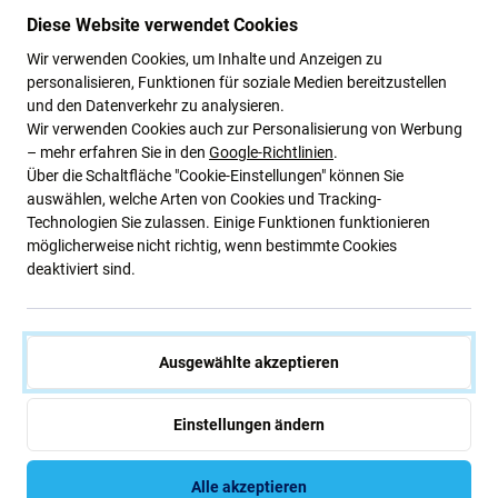
9,66 €
ERWARTEN 3 Stk,
Diese Website verwendet Cookies
NACHESTELLUNG
(04.09.2026)
Wir verwenden Cookies, um Inhalte und Anzeigen zu
personalisieren, Funktionen für soziale Medien bereitzustellen
und den Datenverkehr zu analysieren.
Wir verwenden Cookies auch zur Personalisierung von Werbung
– mehr erfahren Sie in den
Google-Richtlinien
.
Über die Schaltfläche "Cookie-Einstellungen" können Sie
auswählen, welche Arten von Cookies und Tracking-
Technologien Sie zulassen. Einige Funktionen funktionieren
möglicherweise nicht richtig, wenn bestimmte Cookies
deaktiviert sind.
FixPremium
FixPremium
FixPremium - MagSafe 3in1
FixPremium - Autoladegerät
Ständer für iPhone, Apple
mit MagSafe V1, weiß
Watch und AirPods, schwarz
Ausgewählte akzeptieren
22,23 €
15,46 €
ERWARTEN 6 Stk,
ERWARTEN 4 Stk,
Einstellungen ändern
(04.09.2026)
(04.09.2026)
Alle akzeptieren