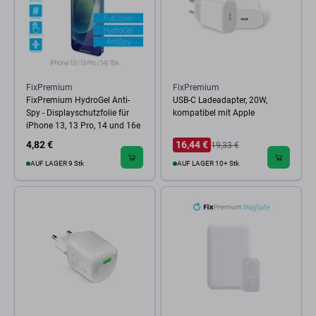
FixPremium
FixPremium
FixPremium HydroGel Anti-
USB-C Ladeadapter, 20W,
Spy - Displayschutzfolie für
kompatibel mit Apple
iPhone 13, 13 Pro, 14 und 16e
4,82 €
16,44 €
19,33 €
AUF LAGER 9 Stk
AUF LAGER 10+ Stk