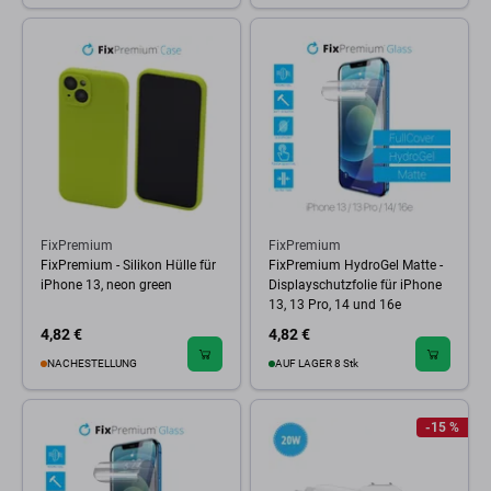
FixPremium
FixPremium
FixPremium - Silikon Hülle für
FixPremium HydroGel Matte -
iPhone 13, neon green
Displayschutzfolie für iPhone
13, 13 Pro, 14 und 16e
4,82 €
4,82 €
NACHESTELLUNG
AUF LAGER 8 Stk
-15 %