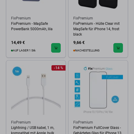
FixPremium
FixPremium
FixPremium - MagSafe
FixPremium - Hülle Clear mit
PowerBank 5000mAh, lila
MagSafe für iPhone 14, frost
black
14,49 €
9,66 €
AUF LAGER 1 Stk
NACHESTELLUNG
-14 %
FixPremium
FixPremium
Lightning / USB kabel, 1 m,
FixPremium FullCover Glass -
kompatibel mit Apple, bulk
Gehärtetes Glas für iPhone 13,