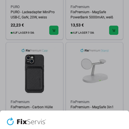
PURO
FixPremium
PURO - Ladeadapter MiniPro
FixPremium - MagSafe
USB-C, GaN, 20W, weiss
PowerBank 5000mAh, weiß
22,23 €
13,53 €
AUF LAGER 9 Stk
AUF LAGER 7 Stk
FixPremium
FixPremium
FixPremium - Carbon Hülle
FixPremium - MagSafe 3in1
mit MagSafe Wallet für iPhone
Ständer für iPhone, Apple
13 und 14, schwarz
Watch und AirPods, weiß
19,33 €