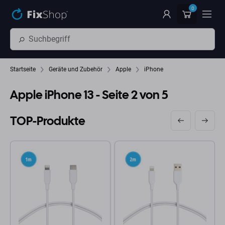
Zum Hauptinhalt springen
0
Startseite
Geräte und Zubehör
Apple
iPhone
Apple iPhone 13
- Seite 2 von 5
TOP-Produkte