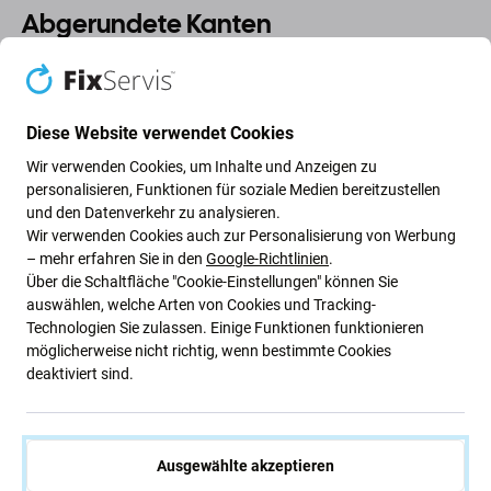
Abgerundete Kanten
PanzerGlass Edge-to-Edge-Hartglas besteht aus flachem
Hartglas und deckt die gesamte Vorderseite des Geräts
Diese Website verwendet Cookies
bis zum Rand ab. Das Hartglas verfügt in der Regel über
mindestens eine präzise Öffnung, die der Position des
Wir verwenden Cookies, um Inhalte und Anzeigen zu
personalisieren, Funktionen für soziale Medien bereitzustellen
Lautsprechers entspricht. Je nach Gerät können
und den Datenverkehr zu analysieren.
zusätzliche Öffnungen für Sensoren, Tasten und die
Wir verwenden Cookies auch zur Personalisierung von Werbung
Kamera vorhanden sein. Die Form des Glases wird stets
– mehr erfahren Sie in den
Google-Richtlinien
.
optimiert, um maximalen Schutz bei gleichzeitiger
Über die Schaltfläche "Cookie-Einstellungen" können Sie
Beibehaltung von Funktionalität und
auswählen, welche Arten von Cookies und Tracking-
Benutzerfreundlichkeit zu gewährleisten. Die Kanten sind
Technologien Sie zulassen. Einige Funktionen funktionieren
sorgfältig abgerundet, poliert und mit einer oleophoben
möglicherweise nicht richtig, wenn bestimmte Cookies
deaktiviert sind.
Schicht beschichtet, um die taktilen Eigenschaften des
Geräts zu erhalten.
Hüllenfreundlich
Ausgewählte akzeptieren