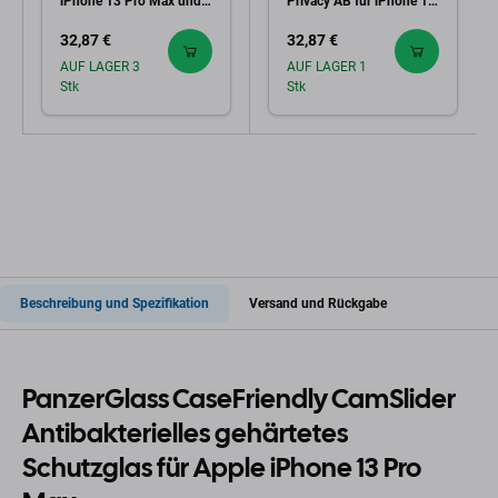
iPhone 13 Pro Max und
Privacy AB für iPhone 13
14 Plus, schwarz
Pro Max und 14 Plus,
32,87 €
32,87 €
schwarz
AUF LAGER 3
AUF LAGER 1
Stk
Stk
Beschreibung und Spezifikation
Versand und Rückgabe
PanzerGlass CaseFriendly CamSlider
Antibakterielles gehärtetes
Schutzglas für Apple iPhone 13 Pro