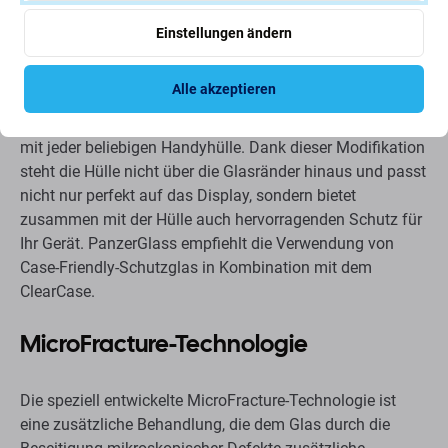
PanzerGlass zielt darauf ab, das gesamte Mobilgerät zu
Einstellungen ändern
schützen. Deshalb hat PanzerGlass ein Schutzglas mit
dem zusätzlichen Case-Friendly-Effekt entwickelt. Dieses
Alle akzeptieren
Glas schützt das gesamte Display Ihres Geräts, bietet
aber an den Rändern genügend Platz für die Verwendung
mit jeder beliebigen Handyhülle. Dank dieser Modifikation
steht die Hülle nicht über die Glasränder hinaus und passt
nicht nur perfekt auf das Display, sondern bietet
zusammen mit der Hülle auch hervorragenden Schutz für
Ihr Gerät. PanzerGlass empfiehlt die Verwendung von
Case-Friendly-Schutzglas in Kombination mit dem
ClearCase.
MicroFracture-Technologie
Die speziell entwickelte MicroFracture-Technologie ist
eine zusätzliche Behandlung, die dem Glas durch die