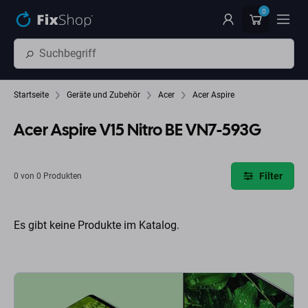
Zum Hauptinhalt springen
0
Startseite
Geräte und Zubehör
Acer
Acer Aspire
Acer Aspire V15 Nitro BE VN7-593G
Filter
0 von 0 Produkten
Es gibt keine Produkte im Katalog.