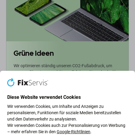
Grüne Ideen
Wir optimieren ständig unseren CO2-Fußabdruck, um
unseren Planeten zu schützen. Erfahren Sie mehr darüber,
wie wir unsere Prozesse anpassen, um unseren
Fußabdruck zu verringern.
Diese Website verwendet Cookies
Weiterlesen
Wir verwenden Cookies, um Inhalte und Anzeigen zu
personalisieren, Funktionen für soziale Medien bereitzustellen
und den Datenverkehr zu analysieren.
Newsletter-Fix
Wir verwenden Cookies auch zur Personalisierung von Werbung
– mehr erfahren Sie in den
Google-Richtlinien
.
Abonnieren Sie den regelmäßigen Newsletter über Rabatte und