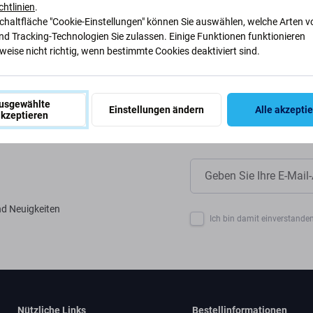
ir unsere Prozesse anpassen, um
chtlinien
.
Schaltfläche "Cookie-Einstellungen" können Sie auswählen, welche Arten v
nd Tracking-Technologien Sie zulassen. Einige Funktionen funktionieren
eise nicht richtig, wenn bestimmte Cookies deaktiviert sind.
usgewählte
Einstellungen ändern
Alle akzepti
kzeptieren
nd Neuigkeiten
Ich bin damit einverstanden
Nützliche Links
Bestellinformationen