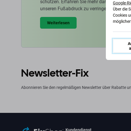
schützen. Erfahren Sie mehr darüber, wie w
Google-Ri
unseren Fußabdruck zu verringern.
Über die 
Cookies u
möglicherw
Weiterlesen
A
a
Newsletter-Fix
Abonnieren Sie den regelmäßigen Newsletter über Rabatte u
Kundendienst