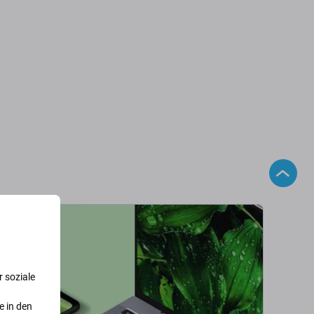
 soziale
e in den