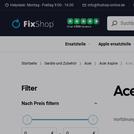
Zum Hauptinhalt springen
Helpdesk: Montag - Freitag 9:00 - 16:00
info@fixshop-online.de
Over
1000
reviews
Ersatzteile
Apple ersatzteile
Startseite
Geräte und Zubehör
Acer
Acer Aspire
Acer 
Ace
Filter
Nach Preis filtern
Vorführun
-
€
€