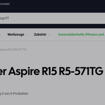
Kontakt
Werkzeuge
Zubehör
Generalüberholte iPhones und 
Aspire R15 R5-571TG
r Aspire R15 R5-571TG
g
0 von 0 Produkten