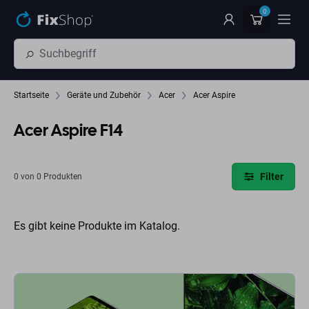
Zum Hauptinhalt springen
0
Startseite
Geräte und Zubehör
Acer
Acer Aspire
Acer Aspire F14
Filter
0 von 0 Produkten
Es gibt keine Produkte im Katalog.