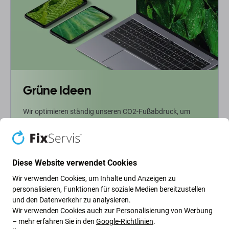
Grüne Ideen
Wir optimieren ständig unseren CO2-Fußabdruck, um
unseren Planeten zu schützen. Erfahren Sie mehr darüber,
wie wir unsere Prozesse anpassen, um unseren
Fußabdruck zu verringern.
Diese Website verwendet Cookies
Weiterlesen
Wir verwenden Cookies, um Inhalte und Anzeigen zu
personalisieren, Funktionen für soziale Medien bereitzustellen
und den Datenverkehr zu analysieren.
Newsletter-Fix
Wir verwenden Cookies auch zur Personalisierung von Werbung
– mehr erfahren Sie in den
Google-Richtlinien
.
Abonnieren Sie den regelmäßigen Newsletter über Rabatte und