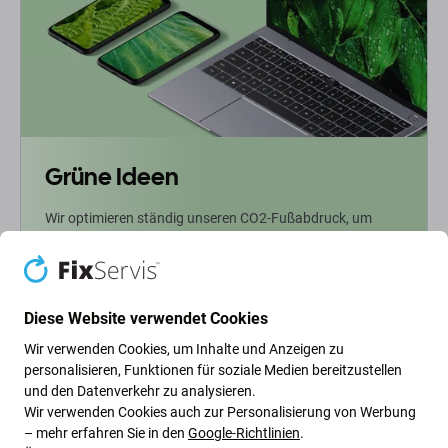
Grüne Ideen
Wir optimieren ständig unseren CO2-Fußabdruck, um
unseren Planeten zu schützen. Erfahren Sie mehr darüber,
wie wir unsere Prozesse anpassen, um unseren
Fußabdruck zu verringern.
Diese Website verwendet Cookies
Weiterlesen
Wir verwenden Cookies, um Inhalte und Anzeigen zu
personalisieren, Funktionen für soziale Medien bereitzustellen
und den Datenverkehr zu analysieren.
Newsletter-Fix
Wir verwenden Cookies auch zur Personalisierung von Werbung
– mehr erfahren Sie in den
Google-Richtlinien
.
Abonnieren Sie den regelmäßigen Newsletter über Rabatte und