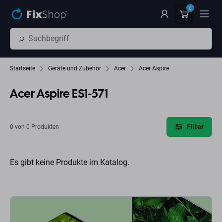
Zum Hauptinhalt springen
0
Startseite
Geräte und Zubehör
Acer
Acer Aspire
Acer Aspire ES1-571
Filter
0 von 0 Produkten
Es gibt keine Produkte im Katalog.