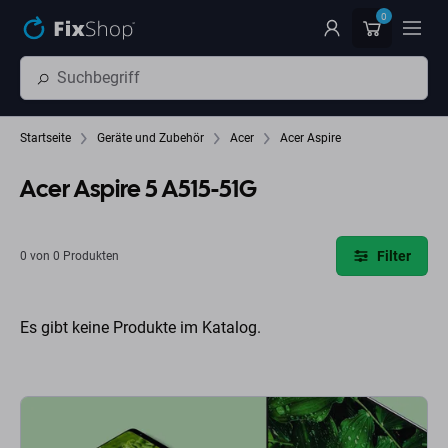
Zum Hauptinhalt springen
0
Startseite
Geräte und Zubehör
Acer
Acer Aspire
Acer Aspire 5 A515-51G
Filter
0 von 0 Produkten
Es gibt keine Produkte im Katalog.