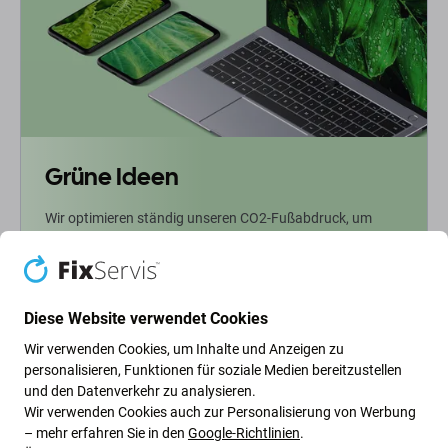
Grüne Ideen
Wir optimieren ständig unseren CO2-Fußabdruck, um
unseren Planeten zu schützen. Erfahren Sie mehr darüber,
wie wir unsere Prozesse anpassen, um unseren
Fußabdruck zu verringern.
Diese Website verwendet Cookies
Weiterlesen
Wir verwenden Cookies, um Inhalte und Anzeigen zu
personalisieren, Funktionen für soziale Medien bereitzustellen
und den Datenverkehr zu analysieren.
Newsletter-Fix
Wir verwenden Cookies auch zur Personalisierung von Werbung
– mehr erfahren Sie in den
Google-Richtlinien
.
Abonnieren Sie den regelmäßigen Newsletter über Rabatte und