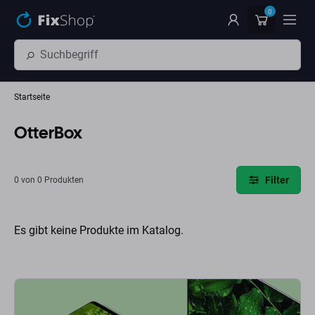
Zum Hauptinhalt springen
0
Startseite
OtterBox
Filter
0 von 0 Produkten
Es gibt keine Produkte im Katalog.