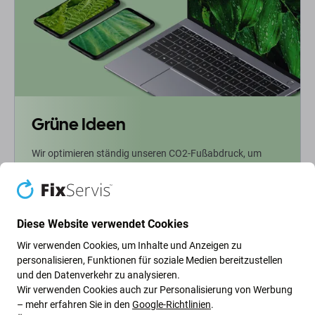
Grüne Ideen
Wir optimieren ständig unseren CO2-Fußabdruck, um
unseren Planeten zu schützen. Erfahren Sie mehr darüber,
wie wir unsere Prozesse anpassen, um unseren
Fußabdruck zu verringern.
Diese Website verwendet Cookies
Weiterlesen
Wir verwenden Cookies, um Inhalte und Anzeigen zu
personalisieren, Funktionen für soziale Medien bereitzustellen
und den Datenverkehr zu analysieren.
Newsletter-Fix
Wir verwenden Cookies auch zur Personalisierung von Werbung
– mehr erfahren Sie in den
Google-Richtlinien
.
Abonnieren Sie den regelmäßigen Newsletter über Rabatte und