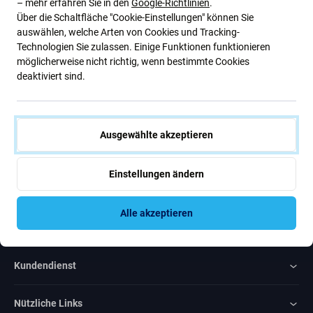
– mehr erfahren Sie in den
Google-Richtlinien
.
Über die Schaltfläche "Cookie-Einstellungen" können Sie
Abonnieren Sie den regelmäßigen Newsletter über Rabatte und
auswählen, welche Arten von Cookies und Tracking-
Neuigkeiten
Technologien Sie zulassen. Einige Funktionen funktionieren
möglicherweise nicht richtig, wenn bestimmte Cookies
Abonnieren
deaktiviert sind.
Ich bin damit einverstanden, Newsletter zu erhalten
Ausgewählte akzeptieren
Einstellungen ändern
Alle akzeptieren
Rated Excellent
Over
1000
reviews
Kundendienst
Nützliche Links