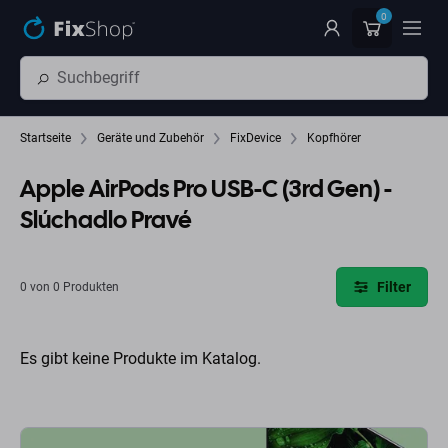
Zum Hauptinhalt springen
0
Startseite
Geräte und Zubehör
FixDevice
Kopfhörer
Apple AirPods Pro USB-C (3rd Gen) -
Slúchadlo Pravé
Filter
0 von 0 Produkten
Es gibt keine Produkte im Katalog.