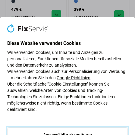
479 €
399 €
AUF LAGER 1 Stk
AUF LAGER 3 Stk
Diese Website verwendet Cookies
Wir verwenden Cookies, um Inhalte und Anzeigen zu
personalisieren, Funktionen für soziale Medien bereitzustellen
und den Datenverkehr zu analysieren.
Wir verwenden Cookies auch zur Personalisierung von Werbung
– mehr erfahren Sie in den
Google-Richtlinien
.
Über die Schaltfläche "Cookie-Einstellungen" können Sie
Apple
auswählen, welche Arten von Cookies und Tracking-
Apple AirPods Max (USB-C) -
Technologien Sie zulassen. Einige Funktionen funktionieren
Starlight A Refurbished
möglicherweise nicht richtig, wenn bestimmte Cookies
deaktiviert sind.
439 €
AUF LAGER 1 Stk
Ausgewählte akzeptieren