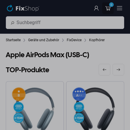
Zum Hauptinhalt springen
0
Startseite
Geräte und Zubehör
FixDevice
Kopfhörer
Apple AirPods Max (USB-C)
TOP-Produkte