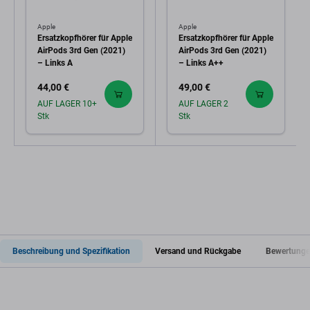
Apple
Apple
Ersatzkopfhörer für Apple
Ersatzkopfhörer für Apple
AirPods 3rd Gen (2021)
AirPods 3rd Gen (2021)
– Links A
– Links A++
44,00 €
49,00 €
AUF LAGER 10+
AUF LAGER 2
Stk
Stk
Beschreibung und Spezifikation
Versand und Rückgabe
Bewertunge