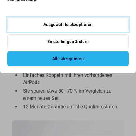
separaten linken oder rechten AirPod, der zu Ihrem
bestehenden Set passt. Nach dem einfachen
Koppeln funktioniert er zusammen mit Ihren
Ausgewählte akzeptieren
aktuellen AirPods und dem Ladecase.
Einstellungen ändern
Original Apple AirPod links oder rechts
Ton, Mikrofon, Sensoren und Batterie wurden
getestet.
Alle akzeptieren
Erhältlich in den Qualitätsstufen A+, A, B und C
Einfaches Koppeln mit Ihren vorhandenen
AirPods
Sie sparen etwa 50–70 % im Vergleich zu
einem neuen Set.
12 Monate Garantie auf alle Qualitätsstufen