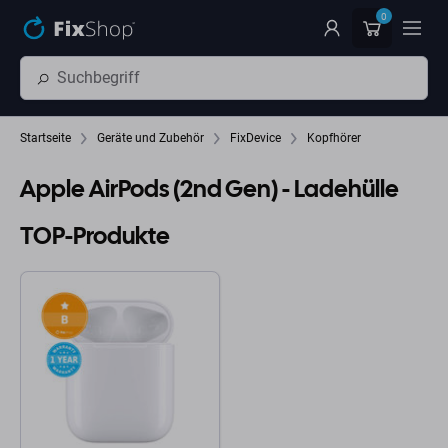
Zum Hauptinhalt springen
0
Startseite
Geräte und Zubehör
FixDevice
Kopfhörer
Apple AirPods (2nd Gen) - Ladehülle
TOP-Produkte