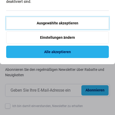
Grüne Ideen
deaktiviert sind.
Wir optimieren ständig unseren CO2-Fußabdruck, um
unseren Planeten zu schützen. Erfahren Sie mehr darüber,
wie wir unsere Prozesse anpassen, um unseren
Ausgewählte akzeptieren
Fußabdruck zu verringern.
Einstellungen ändern
Weiterlesen
Alle akzeptieren
Newsletter-Fix
Abonnieren Sie den regelmäßigen Newsletter über Rabatte und
Neuigkeiten
Abonnieren
Ich bin damit einverstanden, Newsletter zu erhalten