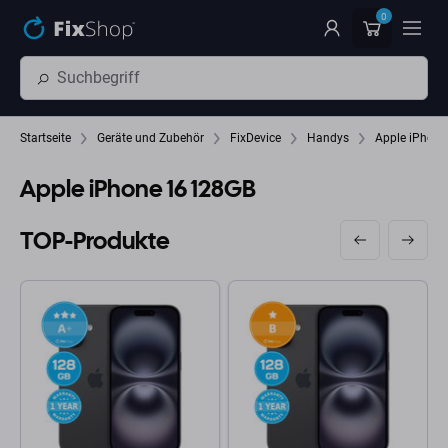
Zum Hauptinhalt springen
0
Startseite
Geräte und Zubehör
FixDevice
Handys
Apple iPhone
Apple iPhone 16 128GB
TOP-Produkte