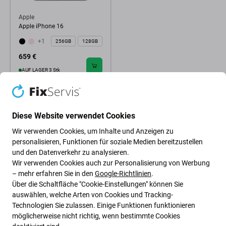
Apple
Apple iPhone 16
+1
256GB
128GB
659 €
AUF LAGER 3 Stk
Diese Website verwendet Cookies
Wir verwenden Cookies, um Inhalte und Anzeigen zu
personalisieren, Funktionen für soziale Medien bereitzustellen
und den Datenverkehr zu analysieren.
Wir verwenden Cookies auch zur Personalisierung von Werbung
– mehr erfahren Sie in den
Google-Richtlinien
.
Über die Schaltfläche "Cookie-Einstellungen" können Sie
auswählen, welche Arten von Cookies und Tracking-
Technologien Sie zulassen. Einige Funktionen funktionieren
möglicherweise nicht richtig, wenn bestimmte Cookies
Grüne Ideen