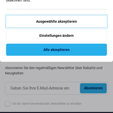
deaktiviert sind.
Wir optimieren ständig unseren CO2-Fußabdruck, um
unseren Planeten zu schützen. Erfahren Sie mehr darüber,
wie wir unsere Prozesse anpassen, um unseren
Ausgewählte akzeptieren
Fußabdruck zu verringern.
Einstellungen ändern
Weiterlesen
Alle akzeptieren
Newsletter-Fix
Abonnieren Sie den regelmäßigen Newsletter über Rabatte und
Neuigkeiten
Abonnieren
Ich bin damit einverstanden, Newsletter zu erhalten