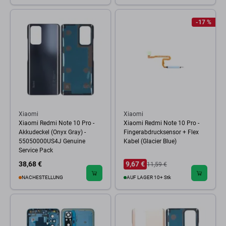
-17 %
Xiaomi
Xiaomi
Xiaomi Redmi Note 10 Pro -
Xiaomi Redmi Note 10 Pro -
Akkudeckel (Onyx Gray) -
Fingerabdrucksensor + Flex
55050000US4J Genuine
Kabel (Glacier Blue)
Service Pack
38,68 €
9,67 €
11,59 €
NACHESTELLUNG
AUF LAGER 10+ Stk