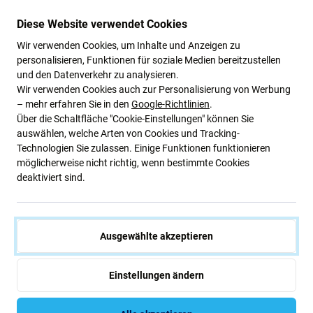
Diese Website verwendet Cookies
Xiaomi
Xiaomi
Xiaomi Redmi Note 10 Pro
Xiaomi Redmi Note 10 Pro -
Wir verwenden Cookies, um Inhalte und Anzeigen zu
5G - Akku Batterie BM57
Power + Lautstärke Tasten
personalisieren, Funktionen für soziale Medien bereitzustellen
5000mAh
Flex Kabel
und den Datenverkehr zu analysieren.
12,56 €
2,88 €
Wir verwenden Cookies auch zur Personalisierung von Werbung
– mehr erfahren Sie in den
Google-Richtlinien
.
AUF LAGER 9 Stk
AUF LAGER 8 Stk
Über die Schaltfläche "Cookie-Einstellungen" können Sie
auswählen, welche Arten von Cookies und Tracking-
-50 %
-50 %
Technologien Sie zulassen. Einige Funktionen funktionieren
möglicherweise nicht richtig, wenn bestimmte Cookies
deaktiviert sind.
Ausgewählte akzeptieren
Xiaomi
Xiaomi
Einstellungen ändern
Xiaomi Mi Note 10 Lite, Mi
Xiaomi Redmi Note 10 Pro -
Note 10 Pro, Mi 10, Mi 10 Pro,
Kopfhörer Hörmuschel
Redmi Note 10, Redmi Note 10