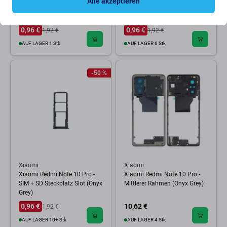
Alle akzeptieren
Pro - Ladestecker Ladebuchse
(USB C)
0,96 €
0,96 €
1,92 €
1,92 €
AUF LAGER 1 Stk
AUF LAGER 6 Stk
-50 %
Xiaomi
Xiaomi
Xiaomi Redmi Note 10 Pro -
Xiaomi Redmi Note 10 Pro -
SIM + SD Steckplatz Slot (Onyx
Mittlerer Rahmen (Onyx Grey)
Grey)
0,96 €
10,62 €
1,92 €
AUF LAGER 10+ Stk
AUF LAGER 4 Stk