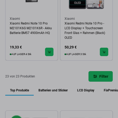
Xiaomi
Xiaomi
Xiaomi Redmi Note 10 Pro
Xiaomi Redmi Note 10 Pro -
M2101K6G M2101K6R - Akku
LCD Display + Touchscreen
Batterie BM57 4900mAh HQ
Front Glas + Rahmen (Black)
OLED
19,33 €
50,29 €
AUF LAGER 4 Stk
AUF LAGER 3 Stk
Filter
23 von 23 Produkten
Top Produkte
Batterien und Sticker
LCD Display
FixPremi