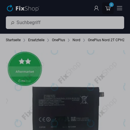
Zum Hauptinhalt springen
0
Startseite
Ersatzteile
OnePlus
Nord
OnePlus Nord 2T CPH239