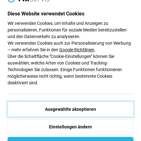
Wann muss die Batterie ausgetauscht werden?
Diese Website verwendet Cookies
die Batterie ist aufgeblasen
Wir verwenden Cookies, um Inhalte und Anzeigen zu
das Gerät entlädt sich schnell
personalisieren, Funktionen für soziale Medien bereitzustellen
das Gerät überhitzt
und den Datenverkehr zu analysieren.
Wir verwenden Cookies auch zur Personalisierung von Werbung
das Gerät kann nicht zu 100 % geladen werden
– mehr erfahren Sie in den
Google-Richtlinien
.
das Gerät zeigt den Batteriestatus nicht korrekt an
Über die Schaltfläche "Cookie-Einstellungen" können Sie
auswählen, welche Arten von Cookies und Tracking-
Technologien Sie zulassen. Einige Funktionen funktionieren
Qualität der Ersatzteile
möglicherweise nicht richtig, wenn bestimmte Cookies
deaktiviert sind.
Qualität: Aftermarket
– Als Aftermarket verkaufte
Ersatzteile werden nach den gleichen Standards,
Spezifikationen und Materialien wie das Original
hergestellt. Es handelt sich um eine Kopie des Originals.
Ausgewählte akzeptieren
Das als Aftermarket gelieferte Ersatzteil kann (in seltenen
Fällen) minimale Abweichungen in Funktionalität,
Einstellungen ändern
Qualität oder Aussehen aufweisen. Weitere Informationen
zum Thema Qualität finden Sie in unserem Blog, in dem