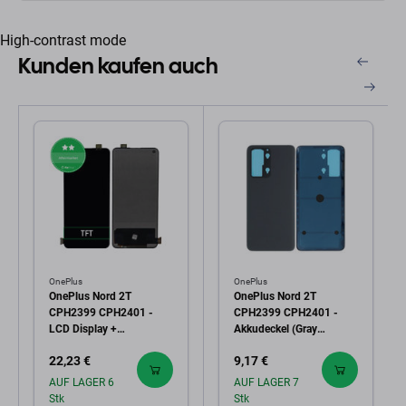
High-contrast mode
Kunden kaufen auch
OnePlus
OnePlus
OnePlus Nord 2T
OnePlus Nord 2T
CPH2399 CPH2401 -
CPH2399 CPH2401 -
LCD Display +
Akkudeckel (Gray
Touchscreen Front Glas
Shadow)
22,23 €
9,17 €
TFT
AUF LAGER 6
AUF LAGER 7
Stk
Stk