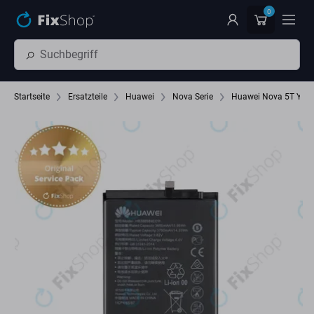
Zum Hauptinhalt springen
0
Startseite
Ersatzteile
Huawei
Nova Serie
Huawei Nova 5T Yale