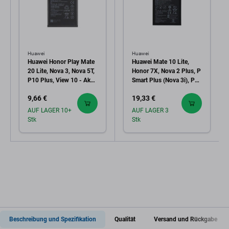
Huawei
Huawei
Huawei Honor Play Mate
Huawei Mate 10 Lite,
20 Lite, Nova 3, Nova 5T,
Honor 7X, Nova 2 Plus, P
P10 Plus, View 10 - Akku
Smart Plus (Nova 3i), P30
Batterie HB386589ECW
Lite, P30 Lite 2020 -
9,66 €
19,33 €
3750mAh
Akku Batterie
HB356687ECW
AUF LAGER 10+
AUF LAGER 3
3240mAh - 24022598,
Stk
Stk
24022698, 24022872
Genuine Service Pack
Beschreibung und Spezifikation
Qualität
Versand und Rückgabe