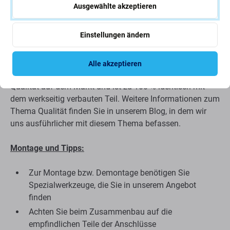
Ausgewählte akzeptieren
Qualität der Ersatzteile
Einstellungen ändern
Qualität: Original-Servicepaket
– ein Ersatzteil ist ein
Originalteil, d. h. es wird vom Gerätehersteller Huawei
Alle akzeptieren
geliefert. Das Ersatzteil entspricht der höchstmöglichen
Qualität auf dem Markt und ist zu 100 % identisch mit
dem werkseitig verbauten Teil. Weitere Informationen zum
Thema Qualität finden Sie in unserem Blog, in dem wir
uns ausführlicher mit diesem Thema befassen.
Montage und Tipps:
Zur Montage bzw. Demontage benötigen Sie
Spezialwerkzeuge, die Sie in unserem Angebot
finden
Achten Sie beim Zusammenbau auf die
empfindlichen Teile der Anschlüsse