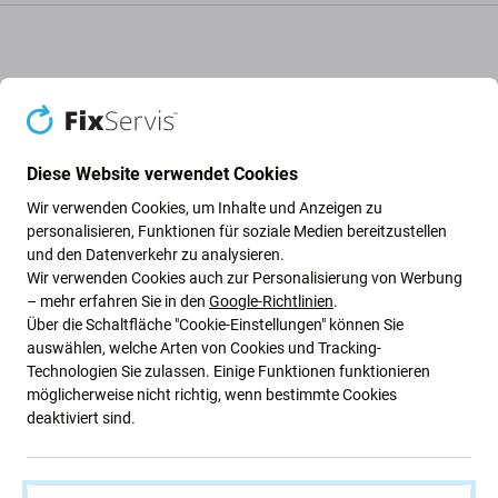
Akku für Huawei Mate 20 Lite SNE-LX1
SNE-L21
Diese Website verwendet Cookies
Wenn der Akku von Huawei Mate 20 Lite SNE-LX1 SNE-
Wir verwenden Cookies, um Inhalte und Anzeigen zu
personalisieren, Funktionen für soziale Medien bereitzustellen
L21 aufgebläht ist oder an Kapazität verloren hat, muss er
und den Datenverkehr zu analysieren.
ersetzt werden.
Wir verwenden Cookies auch zur Personalisierung von Werbung
– mehr erfahren Sie in den
Google-Richtlinien
.
Wann muss die Batterie ausgetauscht werden?
Über die Schaltfläche "Cookie-Einstellungen" können Sie
auswählen, welche Arten von Cookies und Tracking-
die Batterie ist aufgeblasen
Technologien Sie zulassen. Einige Funktionen funktionieren
möglicherweise nicht richtig, wenn bestimmte Cookies
das Gerät entlädt sich schnell
deaktiviert sind.
das Gerät überhitzt
das Gerät kann nicht zu 100 % geladen werden
das Gerät zeigt den Batteriestatus nicht korrekt an