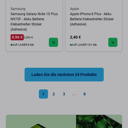
Samsung
Apple
Samsung Galaxy Note 10 Plus
Apple iPhone 8 Plus - Akku
N975F - Akku Batterie
Batterie Klebestreifen Sticker
Klebestreifen Sticker
(Adhesive)
(Adhesive)
0,96 €
2,40 €
2,88 €
AUF LAGER 8 Stk
AUF LAGER 10+ Stk
Laden Sie die nächsten 24 Produkte
1
2
3
8
⋯