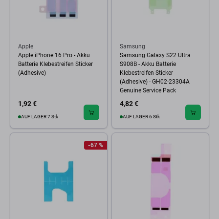
Apple
Samsung
Apple iPhone 16 Pro - Akku
Samsung Galaxy S22 Ultra
Batterie Klebestreifen Sticker
S908B - Akku Batterie
(Adhesive)
Klebestreifen Sticker
(Adhesive) - GH02-23304A
Genuine Service Pack
1,92 €
4,82 €
AUF LAGER 7 Stk
AUF LAGER 6 Stk
-67 %