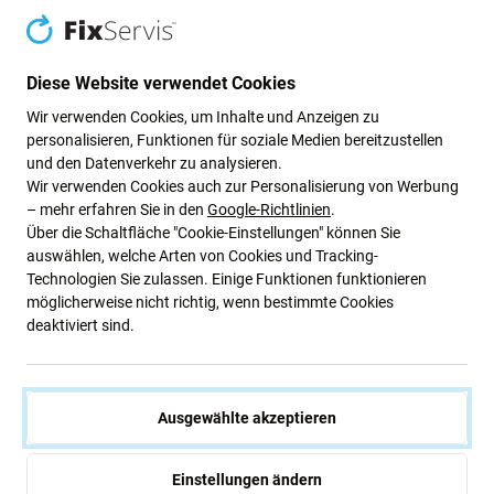
Apple
Apple
Apple iPhone 15 - Akku
Apple iPhone 13 Pro Max -
Batterie Klebestreifen Sticker
Akku Batterie Klebestreifen
(Adhesive)
Sticker (Adhesive)
Diese Website verwendet Cookies
2,40 €
2,40 €
Wir verwenden Cookies, um Inhalte und Anzeigen zu
AUF LAGER 10+ Stk
AUF LAGER 10+ Stk
personalisieren, Funktionen für soziale Medien bereitzustellen
und den Datenverkehr zu analysieren.
Wir verwenden Cookies auch zur Personalisierung von Werbung
– mehr erfahren Sie in den
Google-Richtlinien
.
Über die Schaltfläche "Cookie-Einstellungen" können Sie
auswählen, welche Arten von Cookies und Tracking-
Technologien Sie zulassen. Einige Funktionen funktionieren
möglicherweise nicht richtig, wenn bestimmte Cookies
deaktiviert sind.
Apple
Apple
Ausgewählte akzeptieren
Apple iPhone 6 Plus, 6S Plus,
Apple iPhone XR - Akku
7 Plus - Akku Batterie
Batterie Klebestreifen Sticker
Klebestreifen Sticker
(Adhesive)
(Adhesive)
Einstellungen ändern