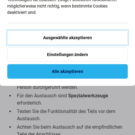
möglicherweise nicht richtig, wenn bestimmte Cookies
Qualität der Ersatzteile
deaktiviert sind.
Aftermarket-
Ersatzteile werden von Drittanbietern und
nicht direkt vom Gerätehersteller hergestellt. Es handelt
sich um eine Kopie des Originals. Das als Aftermarket
Ausgewählte akzeptieren
gelieferte Ersatzteil kann minimale Abweichungen in
Funktionalität, Qualität oder Aussehen aufweisen.
Einstellungen ändern
Tipps vor dem Austausch:
Alle akzeptieren
Der Teileaustausch sollte von einer qualifizierten
Person durchgeführt werden.
Für den Austausch sind
Spezialwerkzeuge
erforderlich.
Testen Sie die Funktionalität des Teils vor dem
Austausch.
Achten Sie beim Austausch auf die empfindlichen
Teile der Anschlüsse.