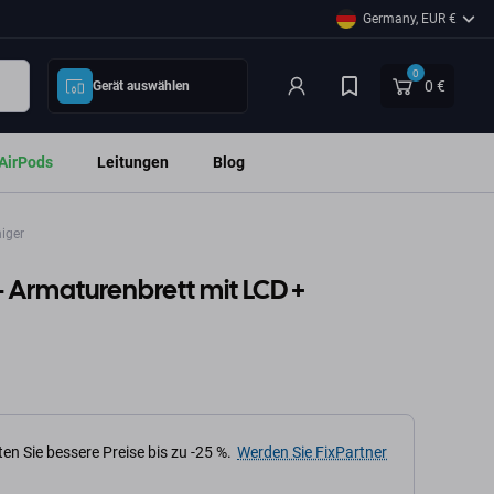
Germany, EUR €
0
0 €
Gerät auswählen
AirPods
Leitungen
Blog
iger
 Armaturenbrett mit LCD +
en Sie bessere Preise bis zu -25 %.
Werden Sie FixPartner