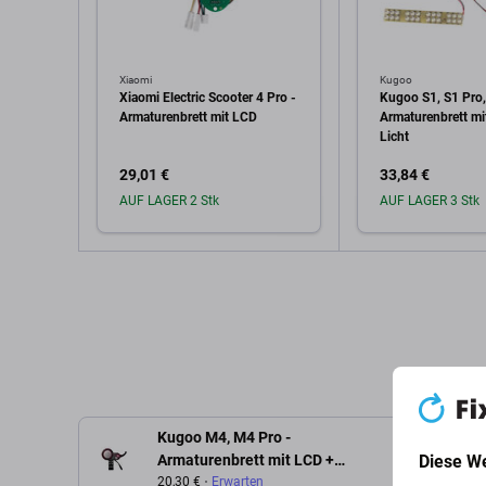
Xiaomi
Kugoo
Xiaomi Electric Scooter 4 Pro -
Kugoo S1, S1 Pro,
Armaturenbrett mit LCD
Armaturenbrett m
Licht
29,01 €
33,84 €
AUF LAGER 2 Stk
AUF LAGER 3 Stk
In den Warenkorb
In den W
Kugoo M4, M4 Pro -
Beschrei
Diese W
Armaturenbrett mit LCD +
Beschleuniger
20,30 €
Erwarten