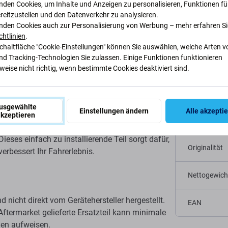
nden Cookies, um Inhalte und Anzeigen zu personalisieren, Funktionen für
reitzustellen und den Datenverkehr zu analysieren.
nden Cookies auch zur Personalisierung von Werbung – mehr erfahren Si
chtlinien
.
Schaltfläche "Cookie-Einstellungen" können Sie auswählen, welche Arten v
 und Beschleuniger
nd Tracking-Technologien Sie zulassen. Einige Funktionen funktionieren
Spezifi
eise nicht richtig, wenn bestimmte Cookies deaktiviert sind.
Gerätetyp
usgewählte
Einstellungen ändern
Alle akzepti
ist dieses
hochwertige LCD-Armaturenbrett
der
kzeptieren
Kategorie
e volle Funktionalität Ihres Rollers wieder her
ieses einfach zu installierende Teil sorgt dafür,
Originalität
verbessert Ihr Fahrerlebnis.
Nettogewich
d nicht direkt vom Gerätehersteller hergestellt.
EAN
Aftermarket gelieferte Ersatzteil kann minimale
hen aufweisen.