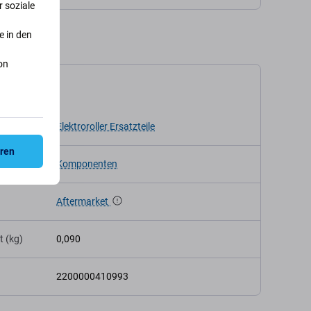
 soziale
e in den
on
kation
Elektroroller Ersatzteile
eren
Komponenten
Aftermarket
t (kg)
0,090
2200000410993