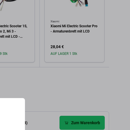
Xiaomi
Kugoo
ectric Scooter 1S,
Xiaomi Mi Electric Scooter Pro
Kugoo
o 2, Mi 3 -
- Armaturenbrett mit LCD
20A
ett mit LCD -
6100,
28,04 €
31,91
6400 Genuine
k
9 Stk
AUF LAGER 1 Stk
Auf L
den Warenkorb
In den Warenkorb
ewertungen (8)
Zum Warenkorb