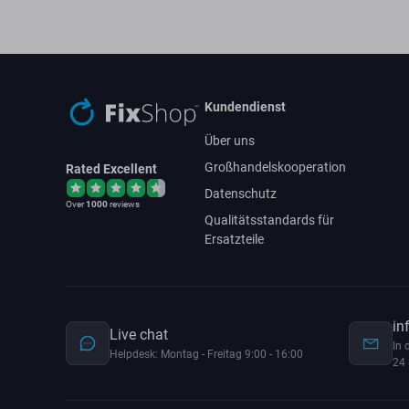
Kundendienst
Über uns
Großhandelskooperation
Rated Excellent
Datenschutz
Over
1000
reviews
Qualitätsstandards für
Ersatzteile
in
Live chat
In 
Helpdesk: Montag - Freitag 9:00 - 16:00
24 