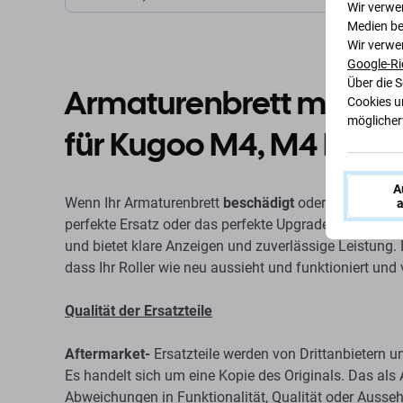
Wir verwe
Medien be
Wir verwe
Google-Ri
Über die 
Armaturenbrett mit LCD
Cookies u
möglicherw
für Kugoo M4, M4 Pro
A
Wenn Ihr Armaturenbrett
beschädigt
oder
defekt
ist, 
a
perfekte Ersatz oder das perfekte Upgrade. Es stellt
di
und bietet klare Anzeigen und zuverlässige Leistung. D
dass Ihr Roller wie neu aussieht und funktioniert und 
Qualität der Ersatzteile
Aftermarket-
Ersatzteile werden von Drittanbietern un
Es handelt sich um eine Kopie des Originals. Das als 
Abweichungen in Funktionalität, Qualität oder Ausse