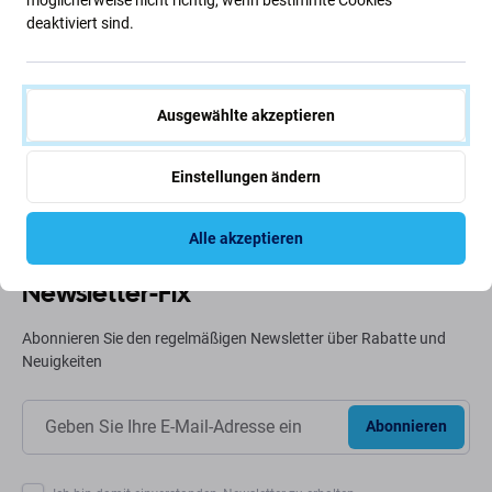
deaktiviert sind.
Grüne Ideen
Wir optimieren ständig unseren CO2-Fußabdruck, um
unseren Planeten zu schützen. Erfahren Sie mehr darüber,
Ausgewählte akzeptieren
wie wir unsere Prozesse anpassen, um unseren
Fußabdruck zu verringern.
Einstellungen ändern
Weiterlesen
Alle akzeptieren
Newsletter-Fix
Abonnieren Sie den regelmäßigen Newsletter über Rabatte und
Neuigkeiten
Abonnieren