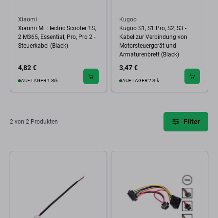
Xiaomi
Kugoo
Xiaomi Mi Electric Scooter 1S,
Kugoo S1, S1 Pro, S2, S3 -
2 M365, Essential, Pro, Pro 2 -
Kabel zur Verbindung von
Steuerkabel (Black)
Motorsteuergerät und
Armaturenbrett (Black)
4,82 €
3,47 €
AUF LAGER 1 Stk
AUF LAGER 2 Stk
Filter
2 von 2 Produkten