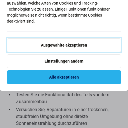
Das als Aftermarket gelieferte Ersatzteil kann (in seltenen
auswählen, welche Arten von Cookies und Tracking-
Technologien Sie zulassen. Einige Funktionen funktionieren
Fällen) minimale Abweichungen in Funktionalität,
möglicherweise nicht richtig, wenn bestimmte Cookies
Qualität oder Aussehen aufweisen. Weitere Informationen
deaktiviert sind.
zum Thema Qualität finden Sie in unserem Blog, in dem
wir uns ausführlicher mit dem Thema befassen.
Montage und Tipps:
Ausgewählte akzeptieren
Zur Montage bzw. Demontage benötigen Sie
Einstellungen ändern
Spezialwerkzeuge, die Sie in unserem Angebot
finden
Alle akzeptieren
Achten Sie beim Zusammenbau auf die
empfindlichen Teile der Anschlüsse
Testen Sie die Funktionalität des Teils vor dem
Zusammenbau
Versuchen Sie, Reparaturen in einer trockenen,
staubfreien Umgebung ohne direkte
Sonneneinstrahlung durchzuführen