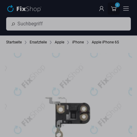
Zum Hauptinhalt springen
0
Startseite
Ersatzteile
Apple
iPhone
Apple iPhone 6S