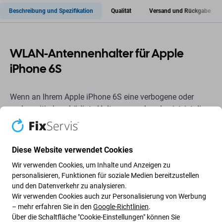
Beschreibung und Spezifikation
Qualität
Versand und Rückgabe
WLAN-Antennenhalter für Apple
iPhone 6S
Wenn an Ihrem Apple iPhone 6S eine verbogene oder
anderweitig beschädigte Halterung vorhanden ist, ist dies
das Teil, das Sie benötigen, damit Ihr Gerät wieder und
ohne Schäden funktioniert.
Diese Website verwendet Cookies
Qualität der Ersatzteile
Wir verwenden Cookies, um Inhalte und Anzeigen zu
personalisieren, Funktionen für soziale Medien bereitzustellen
Qualität: Aftermarket
– Als Aftermarket verkaufte
und den Datenverkehr zu analysieren.
Ersatzteile werden nach den gleichen Standards,
Wir verwenden Cookies auch zur Personalisierung von Werbung
Spezifikationen und Materialien wie das Original
– mehr erfahren Sie in den
Google-Richtlinien
.
hergestellt. Es handelt sich um eine Kopie des Originals.
Über die Schaltfläche "Cookie-Einstellungen" können Sie