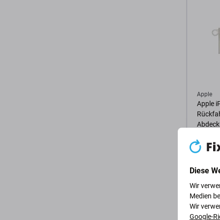
Apple
Apple i
Rückfa
Abdeck
0,96 €
AUF LA
Diese W
Wir verwe
Zum 
Medien be
Wir verwe
Google-Ri