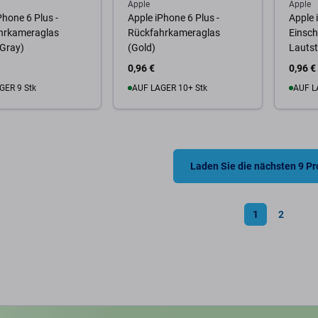
Apple
Apple
Phone 6 Plus -
Apple iPhone 6 Plus -
Apple 
hrkameraglas
Rückfahrkameraglas
Einsch
 Gray)
(Gold)
Lautst
0,96 €
0,96 €
GER 9 Stk
AUF LAGER 10+ Stk
AUF L
Warenkorb
Zum Warenkorb
Zum
Laden Sie die nächsten 9 P
1
2