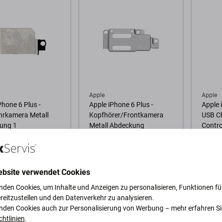
Apple
Apple
Phone 6 Plus -
Apple iPhone 6 Plus -
Apple 
hrkamera Metall
Kopfhörer/Frontkamera
USB C
ung 1
Metall Abdeckung
Contro
68815
0,96 €
0,96 €
GER 1 Stk
AUF LAGER 1 Stk
AUF L
ebsite verwendet Cookies
nden Cookies, um Inhalte und Anzeigen zu personalisieren, Funktionen für
Warenkorb
Zum Warenkorb
Zum
reitzustellen und den Datenverkehr zu analysieren.
nden Cookies auch zur Personalisierung von Werbung – mehr erfahren Si
chtlinien
.