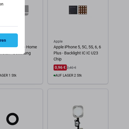
on
eren
Apple
iPhone 6 Plus - Home
Apple iPhone 5, 5C, 5S, 6, 6
Metall Abdeckung
Plus - Backlight IC IC U23
Chip
0,96 €
2,40 €
AGER 1 Stk
AUF LAGER 2 Stk
 Warenkorb
Zum Warenkorb