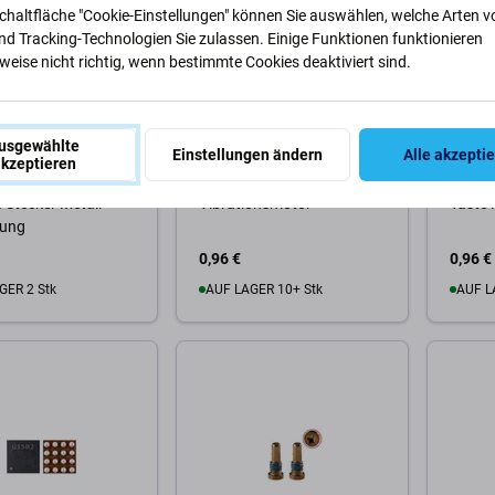
Schaltfläche "Cookie-Einstellungen" können Sie auswählen, welche Arten v
nd Tracking-Technologien Sie zulassen. Einige Funktionen funktionieren
eise nicht richtig, wenn bestimmte Cookies deaktiviert sind.
usgewählte
Einstellungen ändern
Alle akzepti
Apple
Apple
kzeptieren
Phone 6 Plus - Akku
Apple iPhone 6 Plus -
Apple 
e Stecker Metall
Vibrationsmotor
Taste 
ung
0,96 €
0,96 €
GER 2 Stk
AUF LAGER 10+ Stk
AUF L
Warenkorb
Zum Warenkorb
Zum