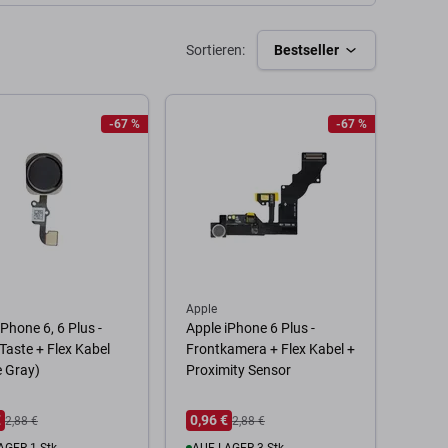
Sortieren:
Bestseller
-67 %
-67 %
Apple
iPhone 6, 6 Plus -
Apple iPhone 6 Plus -
aste + Flex Kabel
Frontkamera + Flex Kabel +
 Gray)
Proximity Sensor
€
0,96 €
2,88 €
2,88 €