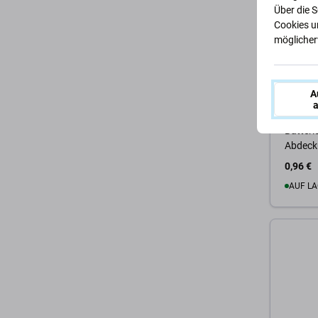
Über die 
Cookies u
möglicherw
A
Apple
a
Apple i
Batteri
Abdeck
0,96 €
AUF LA
Zum 