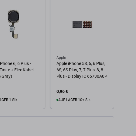
Apple
Apple
iPhone 6, 6 Plus -
Apple iPhone 5S, 6, 6 Plus,
Apple
aste + Flex Kabel
6S, 6S Plus, 7, 7 Plus, 8, 8
Plus 
 Gray)
Plus - Display IC 65730A0P
Chip
0,96 €
0,96 
AGER 1 Stk
AUF LAGER 10+ Stk
Zu
 Warenkorb
Zum Warenkorb