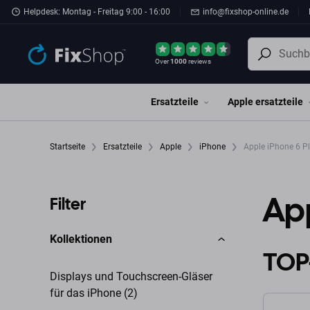
Zum Hauptinhalt springen
Helpdesk: Montag - Freitag 9:00 - 16:00
info@fixshop-online.de
Over
1000
reviews
Ersatzteile
Apple ersatzteile
Startseite
Ersatzteile
Apple
iPhone
Apple iPhone 6 P
App
Filter
Kollektionen
TOP
Displays und Touchscreen-Gläser
für das iPhone (2)