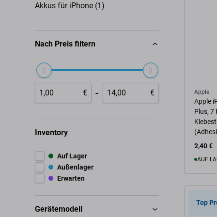
Akkus für iPhone (1)
Nach Preis filtern
-
€
€
Apple
Apple i
Plus, 7 
Klebest
Inventory
(Adhesi
2,40 €
Auf Lager
AUF LA
Außenlager
Erwarten
Zum 
Top Pr
Gerätemodell