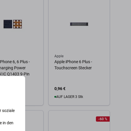
Apple
iPhone 6, 6 Plus -
Apple iPhone 6 Plus -
harging Power
Touchscreen Stecker
l IC Q1403 9-Pin
0,96 €
AGER 2 Stk
AUF LAGER 3 Stk
 soziale
 Warenkorb
Zum Warenkorb
-60 %
e in den