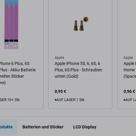
Apple
Apple
Phone 6 Plus, 6S
Apple iPhone 5S, 6, 6S, 6
Apple 
Plus - Akku Batterie
Plus, 6S Plus - Schrauben
Home T
reifen Sticker
unten (Gold)
(Space
ve)
0,95 €
0,96 €
GER 10+ Stk
AUF LAGER 1 Stk
AUF L
Warenkorb
Zum Warenkorb
Zum
odukte
Batterien und Sticker
LCD Display