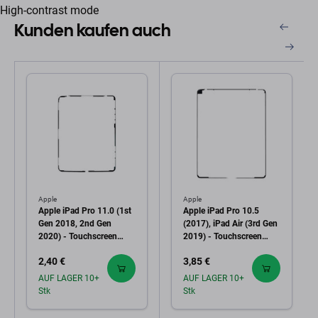
High-contrast mode
Kunden kaufen auch
Apple
Apple
Apple iPad Pro 11.0 (1st
Apple iPad Pro 10.5
Gen 2018, 2nd Gen
(2017), iPad Air (3rd Gen
2020) - Touchscreen
2019) - Touchscreen
Klebestreifen sticker
Klebestreifen Sticker
2,40 €
3,85 €
(Adhesive)
(Adhesive)
AUF LAGER 10+
AUF LAGER 10+
Stk
Stk