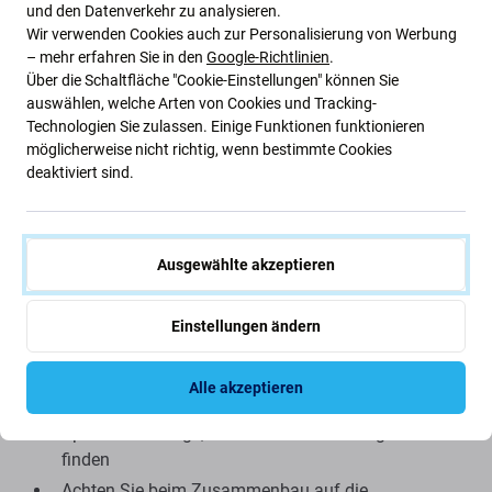
und den Datenverkehr zu analysieren.
Wir verwenden Cookies auch zur Personalisierung von Werbung
Qualität der Ersatzteile
– mehr erfahren Sie in den
Google-Richtlinien
.
Über die Schaltfläche "Cookie-Einstellungen" können Sie
Qualität: Aftermarket
– Als Aftermarket verkaufte
auswählen, welche Arten von Cookies und Tracking-
Ersatzteile werden nach den gleichen Standards,
Technologien Sie zulassen. Einige Funktionen funktionieren
Spezifikationen und Materialien wie das Original
möglicherweise nicht richtig, wenn bestimmte Cookies
hergestellt. Es handelt sich um eine Kopie des Originals.
deaktiviert sind.
Das als Aftermarket gelieferte Ersatzteil kann (in seltenen
Fällen) minimale Abweichungen in Funktionalität,
Qualität oder Aussehen aufweisen. Weitere Informationen
Ausgewählte akzeptieren
zum Thema Qualität finden Sie in unserem Blog, in dem
wir uns ausführlicher mit dem Thema befassen.
Einstellungen ändern
Montage und Tipps:
Alle akzeptieren
Zur Montage bzw. Demontage benötigen Sie
Spezialwerkzeuge, die Sie in unserem Angebot
finden
Achten Sie beim Zusammenbau auf die