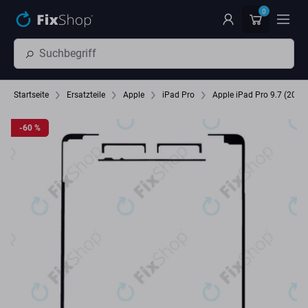
Zum Hauptinhalt springen
0
Startseite
Ersatzteile
Apple
iPad Pro
Apple iPad Pro 9.7 (2016
-60 %
-60 %