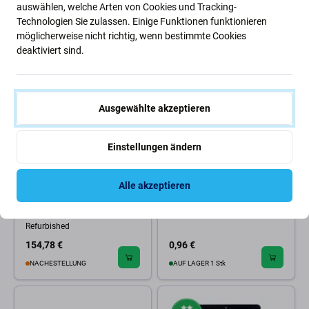
auswählen, welche Arten von Cookies und Tracking-
AUF LAGER 2 Stk
NACHESTELLUNG
Technologien Sie zulassen. Einige Funktionen funktionieren
möglicherweise nicht richtig, wenn bestimmte Cookies
deaktiviert sind.
Ausgewählte akzeptieren
Einstellungen ändern
Apple
Apple
Alle akzeptieren
LCD-Display für iPad Pro 10.5"
Apple iPad Pro 10.5 (2017),
(2017), White, Touchscreen-
iPad Air (3rd Gen 2019) - SIM
Glas ohne Rahmen,
Steckplatz Slot (Gold)
Refurbished
154,78 €
0,96 €
NACHESTELLUNG
AUF LAGER 1 Stk