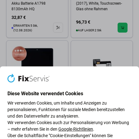
Akku Batterie A1798
(2017), White, Touchscreen-
8130mAh HQ
Glas ohne Rahmen
32,87 €
96,73 €
ERWARTEN 5 Stk,
(12.08.2026)
AUF LAGER 2 Stk
Diese Website verwendet Cookies
Wir verwenden Cookies, um Inhalte und Anzeigen zu
Apple
Apple
personalisieren, Funktionen für soziale Medien bereitzustellen
LCD-Display für iPad Pro 10.5"
Apple iPad Pro 10.5 (2017),
und den Datenverkehr zu analysieren.
(2017), Black, Touchscreen-
iPad Air (3rd Gen 2019) -
Glas ohne Rahmen,
Home Taste + Flex Kabel
Wir verwenden Cookies auch zur Personalisierung von Werbung
Refurbished
(Silver)
– mehr erfahren Sie in den
Google-Richtlinien
.
Über die Schaltfläche "Cookie-Einstellungen" können Sie
134,46 €
2,88 €