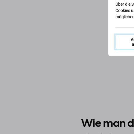
Über die 
Cookies u
möglicherw
A
a
Wie man das