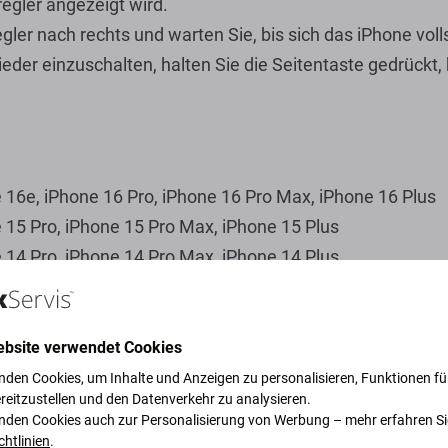
regler angezeigt wird.
gler nach rechts und warten Sie, bis sich das iPhone voll
der einzuschalten, halten Sie die Seitentaste gedrückt,
 16e, iPhone 16 Pro, iPhone 16 Pro Max, iPhone 16 Plus
 15 Pro, iPhone 15 Pro Max, iPhone 15 Plus
 14 Pro, iPhone 14 Pro Max, iPhone 14 Plus
 13 mini, iPhone 13 Pro, iPhone 13 Pro Max
 12 mini, iPhone 12 Pro, iPhone 12 Pro Max
 11 Pro, iPhone 11 Pro Max
ebsite verwendet Cookies
 XS, iPhone XS Max
nden Cookies, um Inhalte und Anzeigen zu personalisieren, Funktionen für
reitzustellen und den Datenverkehr zu analysieren.
nden Cookies auch zur Personalisierung von Werbung – mehr erfahren Si
chtlinien
.