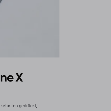
one X
rketasten gedrückt,