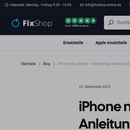
Zum Hauptinhalt springen
Helpdesk: Montag - Freitag 9:00 - 16:00
info@fixshop-online.de
Over
1000
reviews
Ersatzteile
Apple ersatzteile
Startseite
Blog
iPhone neu starten – vollständige Anleitung fü
22. September 2025
iPhone n
Anleitun