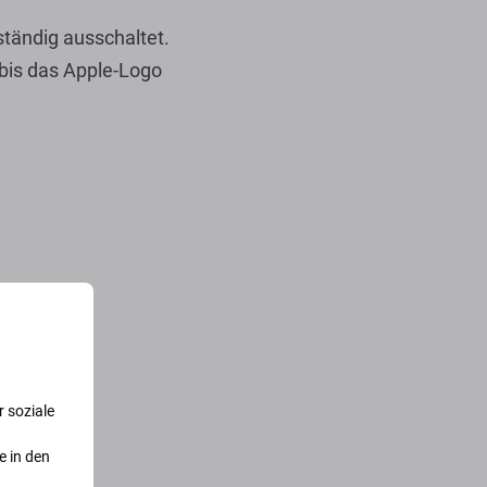
ständig ausschaltet.
 bis das Apple-Logo
 soziale
e in den