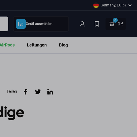
Germany, EUR €
0
0 €
Gerät auswählen
AirPods
Leitungen
Blog
Teilen
dige