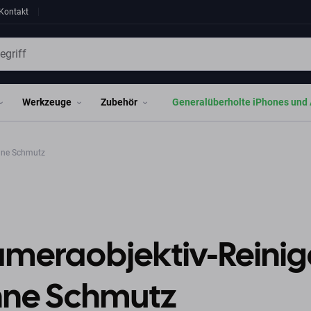
Kontakt
Werkzeuge
Zubehör
Generalüberholte iPhones und 
ohne Schmutz
meraobjektiv-Reinige
hne Schmutz