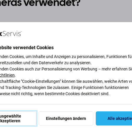
eras verwendet?
as Kameramodul aus dem Telefon aus.
e Flüssigkeit in den Ultraschallreiniger, sodass sie die H
ebsite verwendet Cookies
en Sie ein
Ultraschallgerät
mit einer Frequenz von 30 od
nden Cookies, um Inhalte und Anzeigen zu personalisieren, Funktionen für
reitzustellen und den Datenverkehr zu analysieren.
nden Cookies auch zur Personalisierung von Werbung – mehr erfahren Si
ie Kamera mit einer
Pinzette
in einer Hand und aktivieren 
chtlinien
.
nktion.
Schaltfläche "Cookie-Einstellungen" können Sie auswählen, welche Arten v
den Kamerakopf vertikal in die Ultraschalllösung und bew
nd Tracking-Technologien Sie zulassen. Einige Funktionen funktionieren
eise nicht richtig, wenn bestimmte Cookies deaktiviert sind.
n Sie, dass die Kamera den Boden des Behälters berührt
chen kann.
usgewählte
n Wasserflecken reinigen Sie 10 Sekunden, bei größeren
Einstellungen ändern
Alle akzepti
kzeptieren