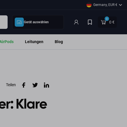
Germany, EUR €
0
0 €
Gerät auswählen
AirPods
Leitungen
Blog
Teilen
r: Klare