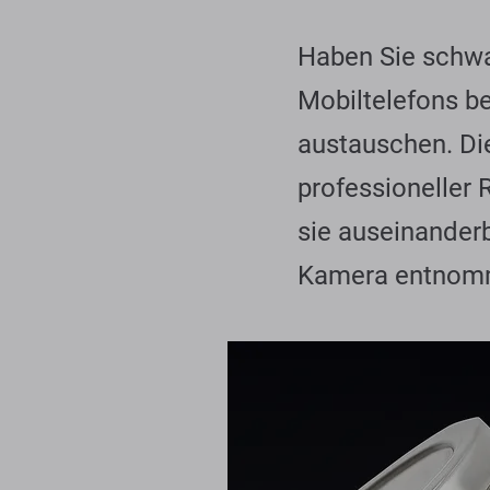
Haben Sie schwa
Mobiltelefons b
austauschen. Di
professioneller 
sie auseinander
Kamera entnomme