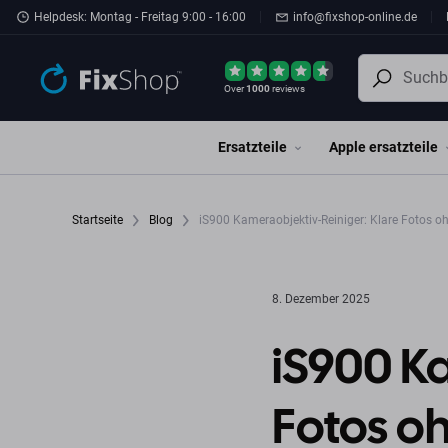
Zum Hauptinhalt springen
Helpdesk: Montag - Freitag 9:00 - 16:00
info@fixshop-online.de
Over
1000
reviews
Ersatzteile
Apple ersatzteile
Startseite
Blog
iS900 Kameraobjektiv-Reiniger: Klare Fotos 
8. Dezember 2025
iS900 Ka
Fotos o