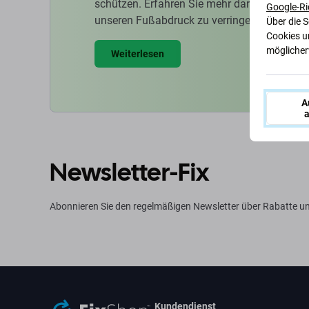
schützen. Erfahren Sie mehr darüber, wie w
Google-Ri
unseren Fußabdruck zu verringern.
Über die 
Cookies u
möglicherw
Weiterlesen
A
a
Newsletter-Fix
Abonnieren Sie den regelmäßigen Newsletter über Rabatte u
Kundendienst