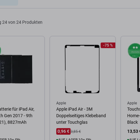
g
24 von 24 Produkten
-75 %
Apple
Apple
terie für iPad Air,
Apple iPad Air - 3M
Touchs
th Gen 2017 - 9th
Doppelseitiges Klebeband
Home-T
21), 8827mAh
unter Touchglas
Black
0,96 €
13,53 
3,85 €