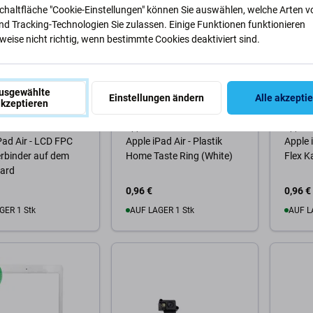
Schaltfläche "Cookie-Einstellungen" können Sie auswählen, welche Arten v
nd Tracking-Technologien Sie zulassen. Einige Funktionen funktionieren
eise nicht richtig, wenn bestimmte Cookies deaktiviert sind.
usgewählte
Einstellungen ändern
Alle akzepti
kzeptieren
Apple
Apple
Pad Air - LCD FPC
Apple iPad Air - Plastik
Apple 
rbinder auf dem
Home Taste Ring (White)
Flex K
ard
0,96 €
0,96 €
GER 1 Stk
AUF LAGER 1 Stk
AUF L
Warenkorb
Zum Warenkorb
Zum