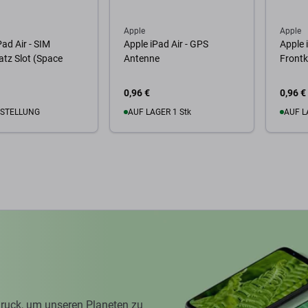
Apple
Apple
Pad Air - SIM
Apple iPad Air - GPS
Apple i
atz Slot (Space
Antenne
Front
0,96 €
0,96 €
STELLUNG
AUF LAGER 1 Stk
AUF L
Warenkorb
Zum Warenkorb
Zum
ruck, um unseren Planeten zu