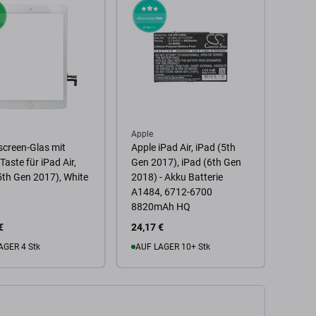
Apple
Apple
creen-Glas mit
Apple iPad Air, iPad (5th
Apple
aste für iPad Air,
Gen 2017), iPad (6th Gen
Steck
5th Gen 2017), White
2018) - Akku Batterie
Main
A1484, 6712-6700
8820mAh HQ
€
24,17 €
0,96 
AGER 4 Stk
AUF LAGER 10+ Stk
Zu
 Warenkorb
Zum Warenkorb