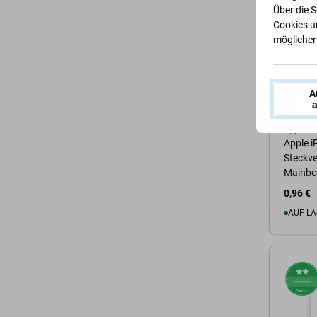
Über die 
Cookies u
möglicherw
A
a
Apple
Apple i
Steckve
Mainbo
0,96 €
AUF LA
Zum 