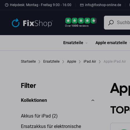
Zum Hauptinhalt springen
Helpdesk: Montag - Freitag 9:00 - 16:00
info@fixshop-online.de
Over
1000
reviews
Ersatzteile
Apple ersatzteile
Startseite
Ersatzteile
Apple
iPad Air
Apple iPad Air
App
Filter
Kollektionen
TOP
Akkus für iPad (2)
Ersatzakkus für elektronische