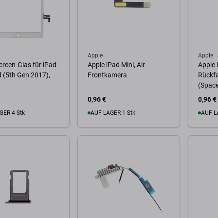
Apple
Apple
reen-Glas für iPad
Apple iPad Mini, Air -
Apple i
ad (5th Gen 2017),
Frontkamera
Rückf
(Space
0,96 €
0,96 €
GER 4 Stk
AUF LAGER 1 Stk
AUF L
Warenkorb
Zum Warenkorb
Zum