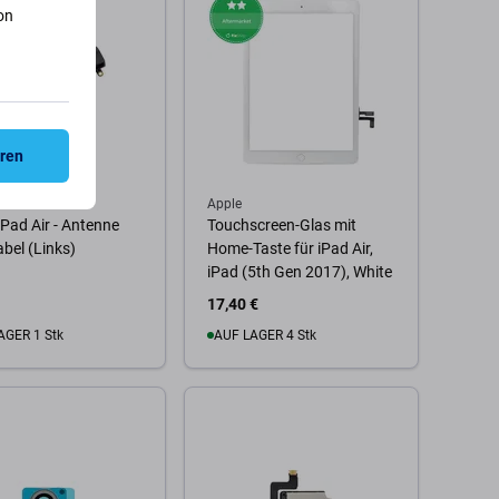
on
eren
Apple
iPad Air - Antenne
Touchscreen-Glas mit
abel (Links)
Home-Taste für iPad Air,
iPad (5th Gen 2017), White
17,40 €
AGER 1 Stk
AUF LAGER 4 Stk
 Warenkorb
Zum Warenkorb