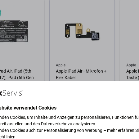
Zum Warenkorb
Warenkorb
Zum
Apple
Apple
Pad Air, iPad (5th
Apple iPad Air - Mikrofon +
Apple 
7), iPad (6th Gen
Flex Kabel
Taste 
 Akku Batterie
 6712-6700
Ah HQ
0,96 €
0,96 €
ebsite verwendet Cookies
GER 10+ Stk
AUF LAGER 5 Stk
AUF L
nden Cookies, um Inhalte und Anzeigen zu personalisieren, Funktionen für
reitzustellen und den Datenverkehr zu analysieren.
nden Cookies auch zur Personalisierung von Werbung – mehr erfahren Si
Warenkorb
Zum Warenkorb
Zum
chtlinien
.