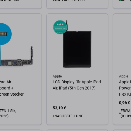
GER 10+ Stk
AUF LAGER 10+ Stk
AUF L
Warenkorb
Zum Warenkorb
Zum
Apple
Apple
ad Air -
LCD-Display für Apple iPad
Apple i
board +
Air, iPad (5th Gen 2017)
Power 
creen Stecker
Flex K
0,96 €
53,19 €
EN 1 Stk,
ERWAR
2026)
NACHESTELLUNG
(01.09