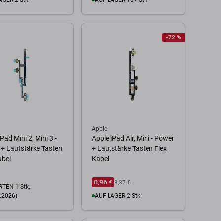
AGER 2 Stk
AUF LAGER 10+ Stk
 Warenkorb
Zum Warenkorb
-72 %
Apple
Pad Mini 2, Mini 3 -
Apple iPad Air, Mini - Power
+ Lautstärke Tasten
+ Lautstärke Tasten Flex
abel
Kabel
0,96 €
3,37 €
TEN 1 Stk,
.2026)
AUF LAGER 2 Stk