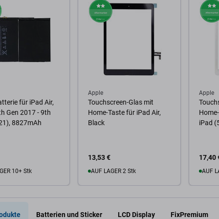
Apple
Apple
terie für iPad Air,
Touchscreen-Glas mit
Touchs
th Gen 2017 - 9th
Home-Taste für iPad Air,
Home-T
21), 8827mAh
Black
iPad (
13,53 €
17,40 
GER 10+ Stk
AUF LAGER 2 Stk
AUF L
Warenkorb
Zum Warenkorb
Zum
odukte
Batterien und Sticker
LCD Display
FixPremium