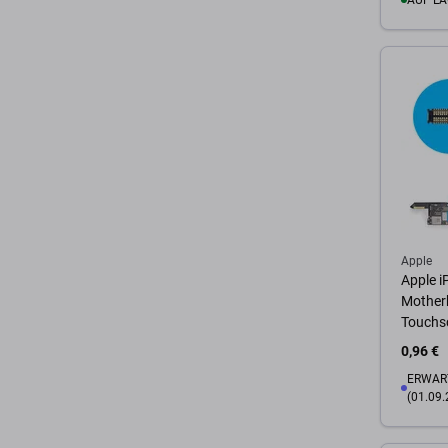
AUF LA
Zum 
Apple
Apple iP
Mother
Touchs
0,96 €
ERWART
(01.09.