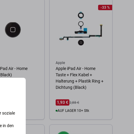
Zum Warenkorb
-33 %
 Warenkorb
Apple
iPad Air - Home
Apple iPad Air - Home
(Black)
Taste + Flex Kabel +
Halterung + Plastik Ring +
Dichtung (Black)
1,93 €
2,88 €
AGER 2 Stk
AUF LAGER 10+ Stk
 soziale
e in den
 Warenkorb
Zum Warenkorb