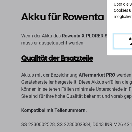
Über die 
Cookies u
Akku für Rowenta
möglicherw
Wenn der Akku des
Rowenta X-PLORER S75s, S75s+
A
muss er ausgetauscht werden.
a
Qualität der Ersatzteile
Akkus mit der Bezeichnung
Aftermarket PRO
werden 
Gerätehersteller hergestellt. Diese Akkus erfüllen di
können in seltenen Fällen minimale Unterschiede in F
Sie sind für ihre hohe Qualität bekannt und vorab gep
Kompatibel mit Teilenummern:
SS-2230002528, SS-2230002934, D043-INR-M26-4S