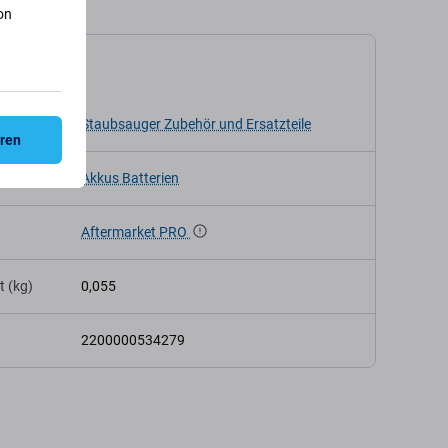
on
kation
Staubsauger Zubehör und Ersatzteile
eren
Akkus Batterien
Aftermarket PRO
t (kg)
0,055
2200000534279