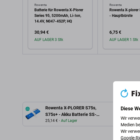
Rowenta
Rowenta
Batterie für Rowenta X-Plorer
Rowenta X-plorer
Series 95, 5200mAh, Li-Ion,
- Hauptbürste
14.4V, N047-4S2P, HQ
30,94 €
6,75 €
AUF LAGER 3 Stk
AUF LAGER 1 Stk
In den Warenkorb
In den W
Rowenta X-PLORER S75s,
Diese W
Beschreib
S75s+ - Akku Batterie SS-
Wir verwe
2230002528 Li-Ion 14.4V
25,14 €
Auf Lager
Medien be
2600mAh HQ
Wir verwe
Google-Ri