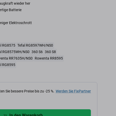
Saugkraft wieder her
rtige Batterie
iger Elektroschrott
al RG8575
Tefal RG8597WH/NS0
al RG8575WH/NS0
360 S6
360 S8
enta RR7635H/NS0
Rowenta RR8595
al RG8595
en Sie bessere Preise bis zu -25 %.
Werden Sie FixPartner
In den Warenkorb