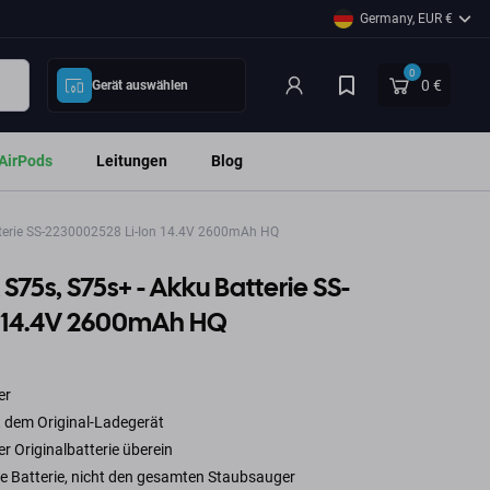
Germany, EUR €
0
0 €
Gerät auswählen
AirPods
Leitungen
Blog
terie SS-2230002528 Li-Ion 14.4V 2600mAh HQ
75s, S75s+ - Akku Batterie SS-
n 14.4V 2600mAh HQ
er
t dem Original-Ladegerät
 Originalbatterie überein
ie Batterie, nicht den gesamten Staubsauger