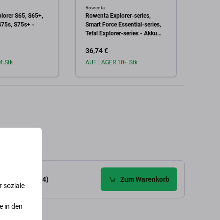
Rowenta
Rowent
lorer S65, S65+,
Rowenta Explorer-series,
Rowen
S75s, S75s+ -
Smart Force Essential-series,
- Wis
Tefal Explorer-series - Akku
Batterie RS-RT900866 Li-Ion
36,74 €
3,85 
14.4V 2600mAh HQ
4 Stk
AUF LAGER 10+ Stk
Auf L
den Warenkorb
In den Warenkorb
wertungen (34)
Zum Warenkorb
 soziale
e in den