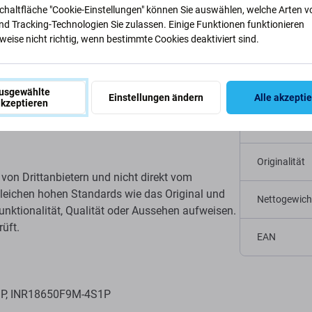
Schaltfläche "Cookie-Einstellungen" können Sie auswählen, welche Arten v
nd Tracking-Technologien Sie zulassen. Einige Funktionen funktionieren
eise nicht richtig, wenn bestimmte Cookies deaktiviert sind.
Spezifi
aufgebläht ist oder an Kapazität verloren hat,
Gerätetyp
usgewählte
Einstellungen ändern
Alle akzepti
kzeptieren
Kategorie
Originalität
von Drittanbietern und nicht direkt vom
e gleichen hohen Standards wie das Original und
Nettogewich
unktionalität, Qualität oder Aussehen aufweisen.
rüft.
EAN
1P, INR18650F9M-4S1P