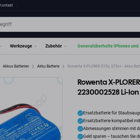
Kontakt
Werkzeuge
Zubehör
Generalüberholte iPhones und 
Akkus Batterien
Akku Batterie
Rowenta X-PLORER S75s, S75s+ - Akku Bat
Rowenta X-PLORER S
2230002528 Li-Io
Ersatzbatterie für Staubsaug
Ersatzbatterie kompatibel mi
Abmessungen stimmen mit der
Geld sparen – tauschen Sie d