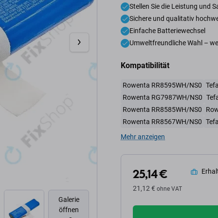
Stellen Sie die Leistung und 
Sichere und qualitativ hochwe
Einfache Batteriewechsel
Umweltfreundliche Wahl – wen
Kompatibilität
Rowenta RR8595WH/NS0
Tef
Rowenta RG7987WH/NS0
Tef
Rowenta RR8585WH/NS0
Row
Rowenta RR8567WH/NS0
Tef
Mehr anzeigen
25,14 €
Erhalt
21,12 €
ohne VAT
Galerie
öffnen