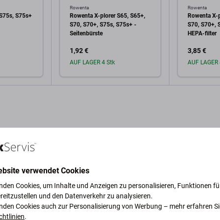
Rowenta
Rowenta
 S75s, S75s+
Rowenta X-plorer S65, S65+,
Rowenta X-p
S70, S70+, S75s, S75s+ -
S70, S70+, 
Seitenbürste
HEPA-filter
1,92 €
3,85 €
AUF LAGER 4 Stk
AUF LAGER 
arenkorb
In den Warenkorb
In 
ebsite verwendet Cookies
ung und Spezifikation
Qualität
Versand und Rückgabe
Be
nden Cookies, um Inhalte und Anzeigen zu personalisieren, Funktionen für
reitzustellen und den Datenverkehr zu analysieren.
nden Cookies auch zur Personalisierung von Werbung – mehr erfahren Si
chtlinien
.