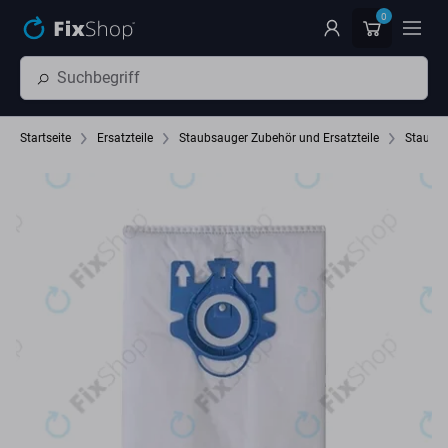
Zum Hauptinhalt springen
0
Startseite
Ersatzteile
Staubsauger Zubehör und Ersatzteile
Staubs