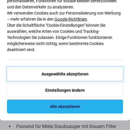
personalisieren, Funktionen für soziale Medien bereitzustellen
Beschreibung und Spezifikation
Qualität
Versand und Rückgabe
und den Datenverkehr zu analysieren.
Wir verwenden Cookies auch zur Personalisierung von Werbung
– mehr erfahren Sie in den
Google-Richtlinien
.
Über die Schaltfläche "Cookie-Einstellungen" können Sie
auswählen, welche Arten von Cookies und Tracking-
Abfallbeutel für Miele S 400, S 600, S
Technologien Sie zulassen. Einige Funktionen funktionieren
möglicherweise nicht richtig, wenn bestimmte Cookies
800, S 2000, S 5000, S 8000,
deaktiviert sind.
Complete C2, Complete C3, Classic C1
Ersatz-Staubbeutel für Miele Staubsauger
Ausgewählte akzeptieren
Kompatibilität mit Modellversionen: S 400, S 600, S
800, S 2000, S 5000, S 8000, Complete C2, Complete
Einstellungen ändern
C3, Classic C1
Höchste Vakuumeffizienz bei niedrigen
Alle akzeptieren
Leistungsstufen
Sauberes Kleingeld dank Verschluss
Passend für Miele Staubsauger mit blauem Filter