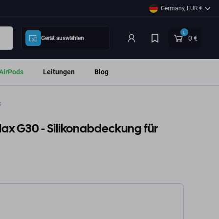
Germany, EUR €
0
0 €
Gerät auswählen
AirPods
Leitungen
Blog
s
x G30 - Silikonabdeckung für