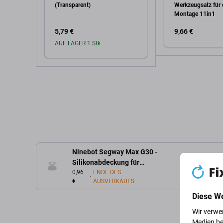
(Transparent)
Werkzeugsatz für 
Montage 11in1
5,79 €
9,66 €
AUF LAGER 1 Stk
In den W
In den Warenkorb
Ninebot Segway Max G30 -
Silikonabdeckung für
Ladeanschluss
0,96
ENDE DES
€
AUSVERKAUFS
Diese W
Wir verwe
Medien be