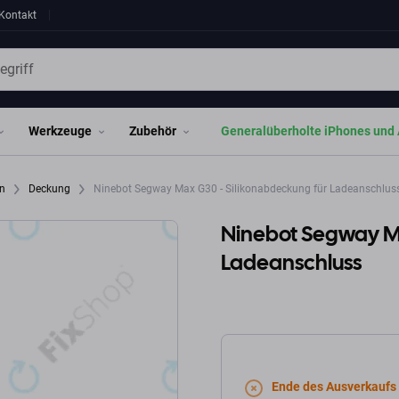
Kontakt
Werkzeuge
Zubehör
Generalüberholte iPhones und 
en
Deckung
Ninebot Segway Max G30 - Silikonabdeckung für Ladeanschlus
Ninebot Segway Ma
Ladeanschluss
Ende des Ausverkaufs