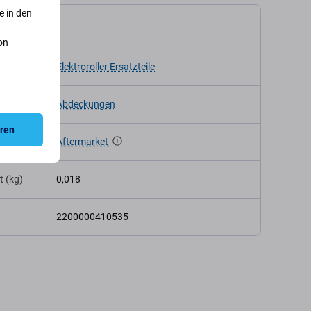
e in den
kation
on
Elektroroller Ersatzteile
Abdeckungen
eren
Aftermarket
t (kg)
0,018
2200000410535