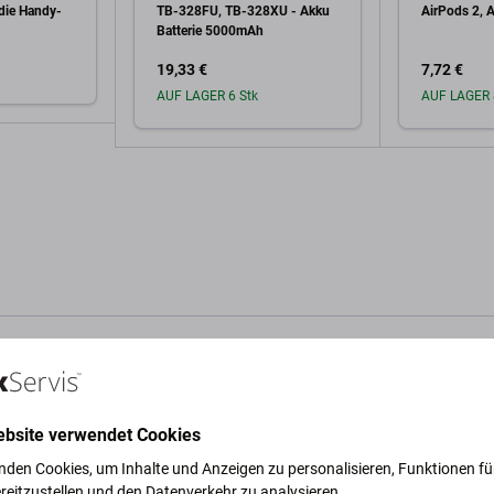
die Handy-
TB-328FU, TB-328XU - Akku
AirPods 2, 
Batterie 5000mAh
19,33 €
7,72 €
AUF LAGER 6 Stk
AUF LAGER 
arenkorb
In den Warenkorb
In 
Beschreibung und Spezifikation
Qualität
Versand und Rück
ebsite verwendet Cookies
nden Cookies, um Inhalte und Anzeigen zu personalisieren, Funktionen für
reitzustellen und den Datenverkehr zu analysieren.