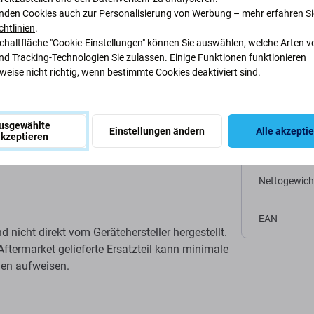
appe für Ninebot
nden Cookies auch zur Personalisierung von Werbung – mehr erfahren Si
Spezifi
chtlinien
.
Schaltfläche "Cookie-Einstellungen" können Sie auswählen, welche Arten v
nd Tracking-Technologien Sie zulassen. Einige Funktionen funktionieren
Gerätetyp
eise nicht richtig, wenn bestimmte Cookies deaktiviert sind.
Staub, Schmutz und Beschädigungen mit dieser
Kategorie
sgenaue Passform gewährleistet
dauerhaften
usgewählte
uber und funktionsfähig. Die Kappe lässt
sich
Einstellungen ändern
Alle akzepti
kzeptieren
Originalität
nglebigkeit des Ladeanschlusses Ihres Scooters
Nettogewich
EAN
d nicht direkt vom Gerätehersteller hergestellt.
Aftermarket gelieferte Ersatzteil kann minimale
hen aufweisen.